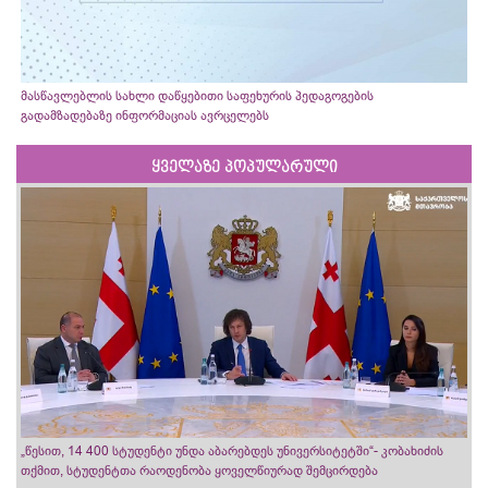
მასწავლებლის სახლი დაწყებითი საფეხურის პედაგოგების
გადამზადებაზე ინფორმაციას ავრცელებს
ყველაზე პოპულარული
„წესით, 14 400 სტუდენტი უნდა აბარებდეს უნივერსიტეტში“- კობახიძის
თქმით, სტუდენტთა რაოდენობა ყოველწიურად შემცირდება