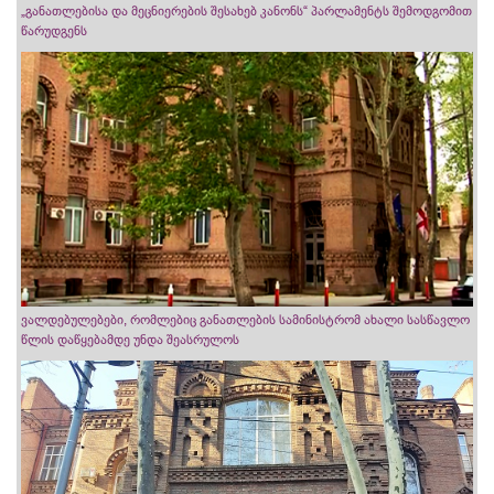
„განათლებისა და მეცნიერების შესახებ კანონს“ პარლამენტს შემოდგომით
წარუდგენს
ვალდებულებები, რომლებიც განათლების სამინისტრომ ახალი სასწავლო
წლის დაწყებამდე უნდა შეასრულოს