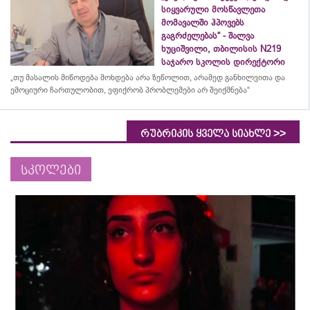
სიყვარული მოსწავლეთა
მომავალში ჰპოვებს
გაგრძელებას“ - შალვა
ხუციშვილი, თბილისის N219
საჯარო სკოლის დირექტორი
„თუ მასალის მიწოდება მოხდება არა ზეწოლით, არამედ განხილვითა და
ემოციური ჩართულობით, ვფიქრობ პრობლემები არ შეიქმნება“
>>
რუბრიკის ყველა სიახლე
სკოლები