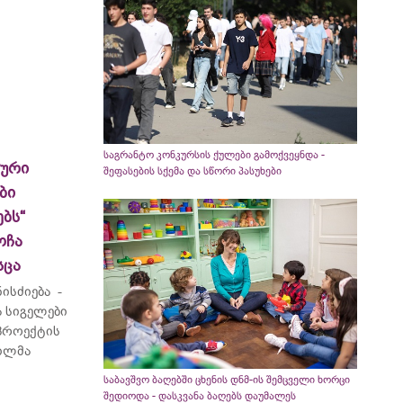
საგრანტო კონკურსის ქულები გამოქვეყნდა -
ლური
შეფასების სქემა და სწორი პასუხები
ბი
ბს“
ოჩა
სცა
ისძიება -
 სიგელები
 პროექტის
ვილმა
საბავშვო ბაღებში ცხენის დნმ-ის შემცველი ხორცი
შედიოდა - დასკვანა ბაღებს დაუმალეს