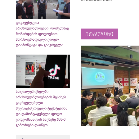
დაკავებულია
არასრულწლოვანი, რომელმაც
ეტალონი
მოზარდების ფოტოებით
პორნოგრაფიული ვიდეო
დაამონტაჟა და გაავრცელა
სოციალურ ქსელში
არასრულწლოვნების შესახებ
გავრცელებული
შეურაცხმყოფელი ტექსტებისა
და დამონტაჟებული ფოტო-
ვიდეომასალის საქმეზე შსს-მ
გამოძიება დაიწყო