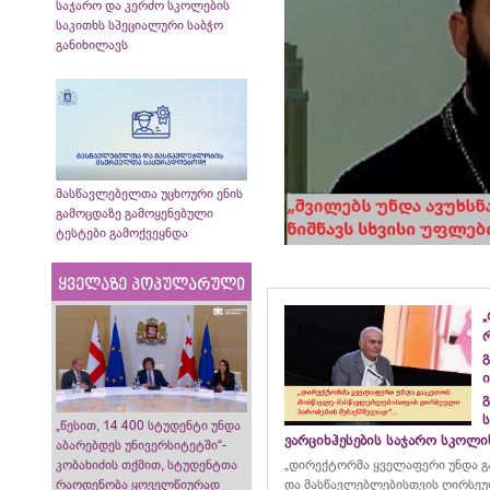
საჯარო და კერძო სკოლების
საკითხს სპეციალური საბჭო
განიხილავს
მასწავლებელთა უცხოური ენის
გამოცდაზე გამოყენებული
ტესტები გამოქვეყნდა
ყველაზე პოპულარული
„
გ
ი
გ
„წესით, 14 400 სტუდენტი უნდა
ვარციხჰესების საჯარო სკოლ
აბარებდეს უნივერსიტეტში“-
„დირექტორმა ყველაფერი უნდა გ
კობახიძის თქმით, სტუდენტთა
და მასწავლებლებისთვის ღირსეუ
რაოდენობა ყოველწიურად