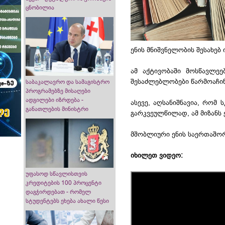
ცნობილია
ენის მნიშვნელობის შესახებ
ამ აქტივობაში მოსწავლე
შესაძლებლობები წარმოაჩი
საბაკალავრო და სამაგისტრო
პროგრამებზე მისაღები
ადგილები იზრდება -
ასევე, აღსანიშნავია, რომ
განათლების მინისტრი
გარკვეულწილად, ამ მიზანს
მშობლიური ენის საერთაშორ
იხილეთ ვიდეო:
უფასოდ სწავლისთვის
კრედიტების 100 პროცენტი
დაგჭირდებათ - რომელ
სტუდენტებს ეხება ახალი წესი