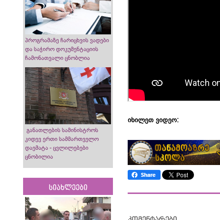
პროგრამაზე ჩარიცხვის ვადები
და საჭირო დოკუმენტაციის
ჩამონათვალი ცნობლია
იხილეთ ვიდეო:
განათლების სამინისტროს
კიდევ ერთი სამმართველო
დაემატა - ცვლილებები
ცნობილია
სიახლეები
კომენტარები