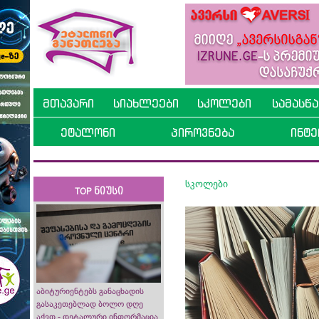
მთავარი
სიახლეები
სკოლები
სამასწ
ეტალონი
პიროვნება
ინტე
სკოლები
TOP ნიუსი
აბიტურიენტებს განაცხადის
გასაკეთებლად ბოლო დღე
აქვთ - დეტალური ინფორმაცია