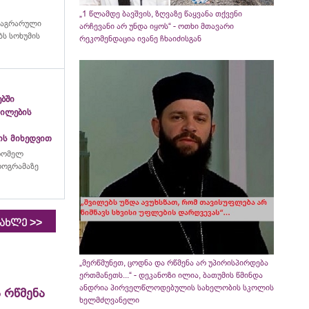
„1 წლამდე ბავშვის, ზღვაზე წაყვანა თქვენი
 აგრარული
არჩევანი არ უნდა იყოს“ - ოთხი მთავარი
ს სოხუმის
რეკომენდაცია ივანე ჩხაიძისგან
ებში
გილების
ის მიხედვით
რომელ
პროგრამაზე
>>
იახლე
„მერწმუნეთ, ცოდნა და რწმენა არ უპირისპირდება
ერთმანეთს...“ - დეკანოზი ილია, ბათუმის წმინდა
ანდრია პირველწლოდებულის სახელობის სკოლის
 რწმენა
ხელმძღვანელი