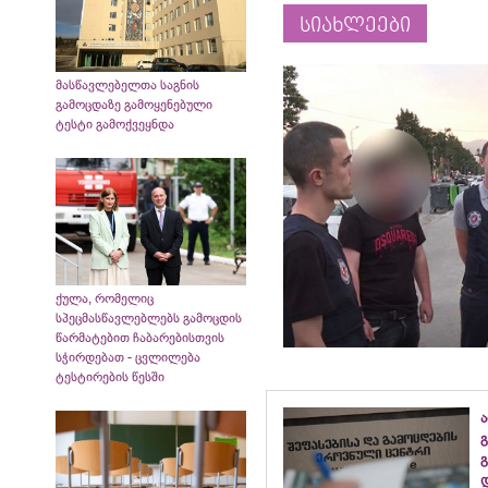
სიახლეები
მასწავლებელთა საგნის
გამოცდაზე გამოყენებული
ტესტი გამოქვეყნდა
ქულა, რომელიც
სპეცმასწავლებლებს გამოცდის
წარმატებით ჩაბარებისთვის
სჭირდებათ - ცვლილება
ტესტირების წესში
ა
გ