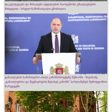
ფაკულტეტები და მისაღები ადგილების რაოდენობა უმაღლესების
მიხედვით - სრული ჩამონათვალი ცნობილია
განათლების სამინისტრო ახალ კანონპროექტზე მუშაობს - მიქანაძე
„განათლებისა და მეცნიერების შესახებ კანონს“ პარლამენტს შემოდგომით
წარუდგენს