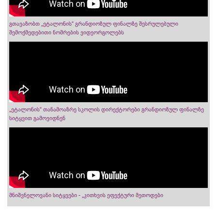
გთავაზობთ „ეტალონის“ გრანდიოზულ ფინალზე შესრულებული
შემოქმედებითი ნომრების ვიდეორგოლებს
„ეტალონის“ თანამოაზრე სკოლის დირექტორები გრანდიოზულ ფინალზე
სიტყვით გამოვიდნენ
მნიშვნელოვანი სიტყვები - „კითხვის ეფექტური მეთოდები