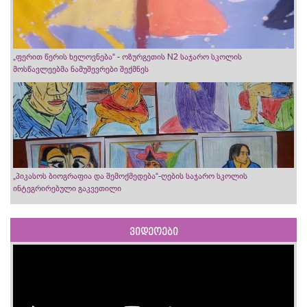
„ფერით წერის ხელოვნება“ - ოზურგეთის N2 საჯარო სკოლის
მოსწავლეებმა ნამუშევრები შექმნეს
„პიკასოს ბიოგრაფია და შემოქმედება“-ღების საჯარო სკოლის
ინტეგრირებული გაკვეთილი
ვიდეოები