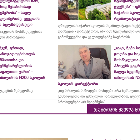
ულშემატკივარი ხარ,
სტანდარტები
სიც შესაბამისად
გვექნება“ - 
ეპყრობა“ - საულ
საჯარო სკო
სულაბერიძე, გეგუთის
რეაბილიტაცია
ის ხელმძღვანელი
ფშაველის საჯარო სკოლის რეაბილიტაცია სექ
დაიწყება - დირექტორი, არჩილ ხუტუაშვილი ა
ააკეთოს მოსწავლეებისა
გამოწვევებსა და ცვლილებებზე საუბრობს
ლი პირობების
ჩვენ, ერთად,
„ვიცი, ჩემი ს
საზოგადოებისთვის
ცოდნა და სი
მპათიისა და
მოსწავლეთა 
შემწყნარებლობის
ჰპოვებს გაგრ
აგალითი ვართ“ -
შალვა ხუციშ
თბილისის N200 სკოლის
თბილისის N2
სკოლის დირექტორი
რულების შემდგომაც
„თუ მასალის მიწოდება მოხდება არა ზეწოლით,
განხილვითა და ემოციური ჩართულობით, ვფიქ
პრობლემები არ შეიქმნება“
რუბრიკის ყველა ს