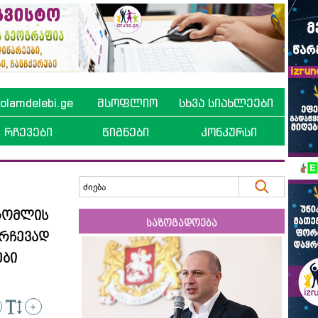
lamdelebi.ge
მსოფლიო
სხვა სიახლეები
რჩევები
წიგნები
კონკურსი
 რომლის
საზოგადოება
არჩევად
ები
+