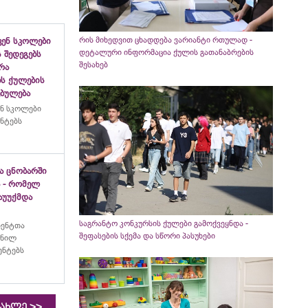
რის მიხედვით ცხადდება ვარიანტი რთულად -
ენ სკოლები
დეტალური ინფორმაცია ქულის გათანაბრების
 შედეგებს
შესახებ
რა
ბს ქულების
ებულება
ნ სკოლები
ენტებს
ა ცნობარში
 - რომელ
აუუქმდა
საგრანტო კონკურსის ქულები გამოქვეყნდა -
იენტთა
შეფასების სქემა და სწორი პასუხები
ანილ
ენტებს
>>
იახლე