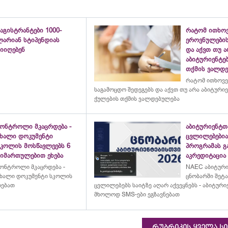
აგისტრანტები 1000-
რატომ ითხოვ
ლარიან სტიპენდიას
ეროვნულების
იიღებენ
და აქვთ თუ ა
აბიტურიენტე
თქმის ვალდ
რატომ ითხოვე
საგამოცდო შედეგებს და აქვთ თუ არა აბიტური
ქულების თქმის ვალდებულება
კონტროლი მკაცრდება -
აბიტურიენტთ
ახალი დოკუმენტი
ცვლილებებია
სკოლის მოსწავლეებს 6
პროგრამას გ
მიმართულებით ეხება
აკრედიტაცია
ონტროლი მკაცრდება -
NAEC აბიტურ
ხალი დოკუმენტი სკოლის
ცნობარში შეტ
ხებათ
ცვლილებებს საიტზე აღარ აქვეყნებს - აბიტური
მხოლოდ SMS-ები ეგზავნებათ
რუბრიკის ყველა ს