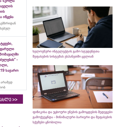
ს სკოლა
ფშაველის
ლის
 იწყება
ტემბრიდან
რსებულ
იტყვები,
ყვარული
ხელოვნური ინტელექტის გამო სტუდენტთა
მომავალში
შეფასების სისტემას ესპანეთში ცვლიან
ძელებას“ -
ვილი,
19 საჯარო
 არამედ
რობ
>>
იახლე
ფიზიკისა და უცხოური ენების გამოცდების შედეგები
გამოქვეყნდა - მინიმალური ბარიერი და შეფასების
სქემები ცნობილია