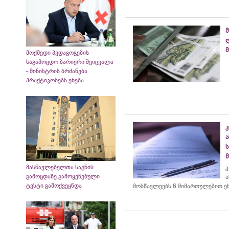
მ
მ
მოქმედი პედაგოგების
საგამოცდო ბარიერი შეიცვალა
- მინისტრის ბრძანება
პრაქტიკოსებს ეხება
მასწავლებელთა საგნის
კ
გამოცდაზე გამოყენებული
ა
ტესტი გამოქვეყნდა
მოსწავლეებს 6 მიმართულებით ე