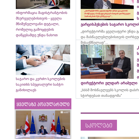
გ
ი
გ
ინფორმაცია მაგისტრანტობის
მსურველებისთვის - ყველა
მნიშვნელოვანი დეტალი,
ვარციხჰესების საჯარო სკოლ
რომელიც გამოცდების
„დირექტორმა ყველაფერი უნდა გ
დაწყებამდე უნდა ნახოთ
და მასწავლებლებისთვის ღირსეუ
შესაქმნელად“...
„
ე
მ
საჯარო და კერძო სკოლების
დირექტორი ელდარ არაბული
საკითხს სპეციალური საბჭო
„სსსმ მოსწავლეებს სკოლის დას
განიხილავს
სჭირდებათ თანადგომა“
ყველაზე პოპულარული
სკოლები