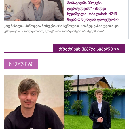
მომავალში ჰპოვებს
გაგრძელებას“ - შალვა
ხუციშვილი, თბილისის N219
საჯარო სკოლის დირექტორი
„თუ მასალის მიწოდება მოხდება არა ზეწოლით, არამედ განხილვითა და
ემოციური ჩართულობით, ვფიქრობ პრობლემები არ შეიქმნება“
>>
რუბრიკის ყველა სიახლე
სკოლები