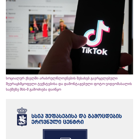
სოციალურ ქსელში არასრულწლოვნების შესახებ გავრცელებული
შეურაცხმყოფელი ტექსტებისა და დამონტაჟებული ფოტო-ვიდეომასალის
საქმეზე შსს-მ გამოძიება დაიწყო