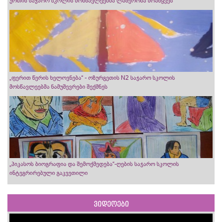
ურთის საჯარო სკოლის მოსწავლეებმა ლაშქრობა მოაწყვეს
„ფერით წერის ხელოვნება“ - ოზურგეთის N2 საჯარო სკოლის
მოსწავლეებმა ნამუშევრები შექმნეს
„პიკასოს ბიოგრაფია და შემოქმედება“-ღების საჯარო სკოლის
ინტეგრირებული გაკვეთილი
ვიდეოები