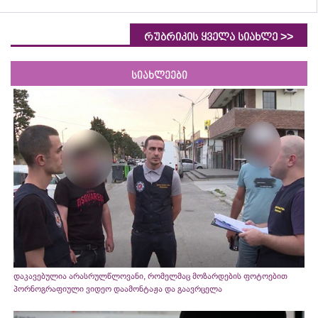
>>
რუბრიკის ყველა სიახლე
სიახლეები
დაკავებულია არასრულწლოვანი, რომელმაც მოზარდების ფოტოებით
პორნოგრაფიული ვიდეო დაამონტაჟა და გაავრცელა