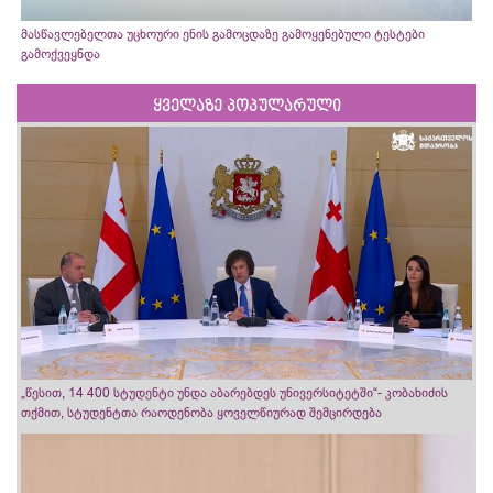
მასწავლებელთა უცხოური ენის გამოცდაზე გამოყენებული ტესტები
გამოქვეყნდა
ყველაზე პოპულარული
„წესით, 14 400 სტუდენტი უნდა აბარებდეს უნივერსიტეტში“- კობახიძის
თქმით, სტუდენტთა რაოდენობა ყოველწიურად შემცირდება