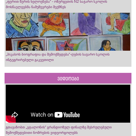
„ფერით წერის ხელოვნება“ - ოზურგეთის N2 საჯარო სკოლის
მოსწავლეებმა ნამუშევრები შექმნეს
„პიკასოს ბიოგრაფია და შემოქმედება“-ღების საჯარო სკოლის
ინტეგრირებული გაკვეთილი
ვიდეოები
გთავაზობთ „ეტალონის“ გრანდიოზულ ფინალზე შესრულებული
შემოქმედებითი ნომრების ვიდეორგოლებს