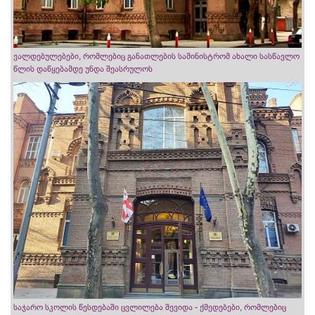
ვალდებულებები, რომლებიც განათლების სამინისტრომ ახალი სასწავლო
წლის დაწყებამდე უნდა შეასრულოს
საჯარო სკოლის წესდებაში ცვლილება შევიდა - ქმედებები, რომლებიც