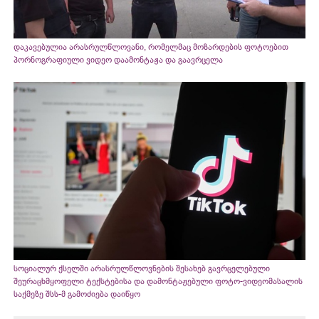
დაკავებულია არასრულწლოვანი, რომელმაც მოზარდების ფოტოებით
პორნოგრაფიული ვიდეო დაამონტაჟა და გაავრცელა
სოციალურ ქსელში არასრულწლოვნების შესახებ გავრცელებული
შეურაცხმყოფელი ტექსტებისა და დამონტაჟებული ფოტო-ვიდეომასალის
საქმეზე შსს-მ გამოძიება დაიწყო