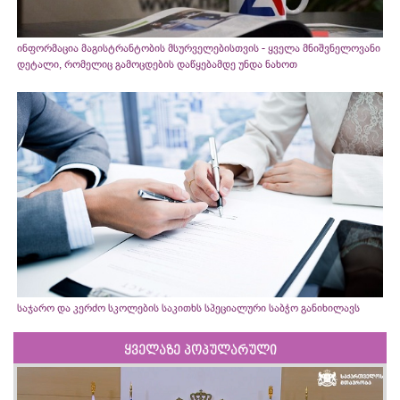
ინფორმაცია მაგისტრანტობის მსურველებისთვის - ყველა მნიშვნელოვანი
დეტალი, რომელიც გამოცდების დაწყებამდე უნდა ნახოთ
საჯარო და კერძო სკოლების საკითხს სპეციალური საბჭო განიხილავს
ყველაზე პოპულარული