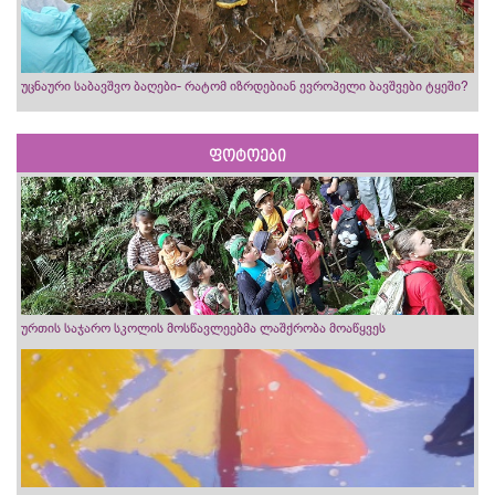
უცნაური საბავშვო ბაღები- რატომ იზრდებიან ევროპელი ბავშვები ტყეში?
ფოტოები
ურთის საჯარო სკოლის მოსწავლეებმა ლაშქრობა მოაწყვეს