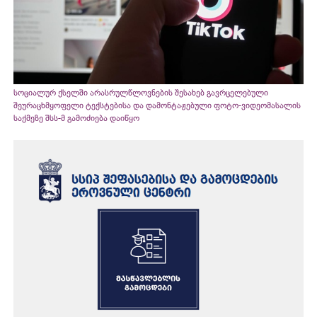
სოციალურ ქსელში არასრულწლოვნების შესახებ გავრცელებული
შეურაცხმყოფელი ტექსტებისა და დამონტაჟებული ფოტო-ვიდეომასალის
საქმეზე შსს-მ გამოძიება დაიწყო