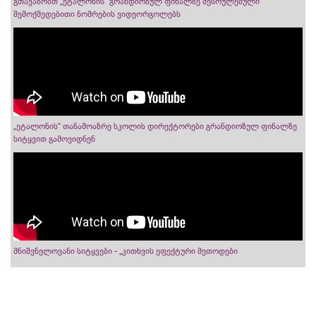
გთავაზობთ „ეტალონის“ გრანდიოზულ ფინალზე შესრულებული
შემოქმედებითი ნომრების ვიდეორგოლებს
„ეტალონის“ თანამოაზრე სკოლის დირექტორები გრანდიოზულ ფინალზე
სიტყვით გამოვიდნენ
მნიშვნელოვანი სიტყვები - „კითხვის ეფექტური მეთოდები