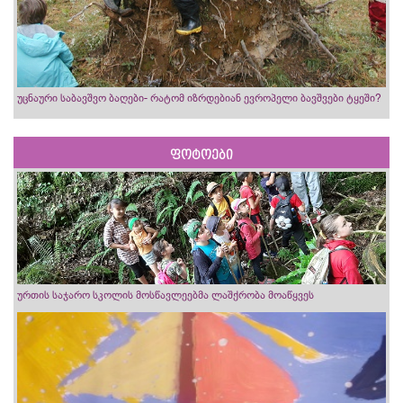
უცნაური საბავშვო ბაღები- რატომ იზრდებიან ევროპელი ბავშვები ტყეში?
ფოტოები
ურთის საჯარო სკოლის მოსწავლეებმა ლაშქრობა მოაწყვეს