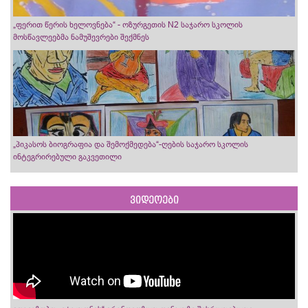
„ფერით წერის ხელოვნება“ - ოზურგეთის N2 საჯარო სკოლის
მოსწავლეებმა ნამუშევრები შექმნეს
„პიკასოს ბიოგრაფია და შემოქმედება“-ღების საჯარო სკოლის
ინტეგრირებული გაკვეთილი
ვიდეოები