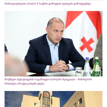
მასწავლებელთა ბოლო 3 საგნის გამოცდის ტესტები გამოქვეყნდა
მოქმედი პედაგოგების საგამოცდო ბარიერი შეიცვალა - მინისტრის
ბრძანება პრაქტიკოსებს ეხება