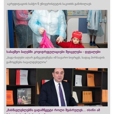
აკრედიტაციის საბჭო 5 უნივერისტეტის საკითხს განიხილავს
საბავშვო ბაღებში კოვიდრეგულაციები შეიცვლება - დეტალები
„ბაგა-ბაღები აღარ განეკუთვნება იმ საჯარო სივრცეს, სადაც პირბადის
გამოყენება სავალდებულოა“
„მასწავლებლებმა გადამწყვეტი როლი შეასრულეს... ისინი ამ