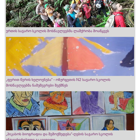
ურთის საჯარო სკოლის მოსწავლეებმა ლაშქრობა მოაწყვეს
„ფერით წერის ხელოვნება“ - ოზურგეთის N2 საჯარო სკოლის
მოსწავლეებმა ნამუშევრები შექმნეს
„პიკასოს ბიოგრაფია და შემოქმედება“-ღების საჯარო სკოლის
ინტეგრირებული გაკვეთილი