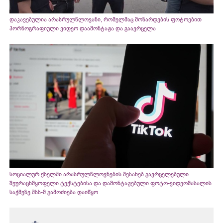
დაკავებულია არასრულწლოვანი, რომელმაც მოზარდების ფოტოებით
პორნოგრაფიული ვიდეო დაამონტაჟა და გაავრცელა
სოციალურ ქსელში არასრულწლოვნების შესახებ გავრცელებული
შეურაცხმყოფელი ტექსტებისა და დამონტაჟებული ფოტო-ვიდეომასალის
საქმეზე შსს-მ გამოძიება დაიწყო