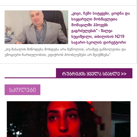
„ვიცი, ჩემი სიტყვები, ცოდნა და
სიყვარული მოსწავლეთა
მომავალში ჰპოვებს
გაგრძელებას“ - შალვა
ხუციშვილი, თბილისის N219
საჯარო სკოლის დირექტორი
„თუ მასალის მიწოდება მოხდება არა ზეწოლით, არამედ განხილვითა და
ემოციური ჩართულობით, ვფიქრობ პრობლემები არ შეიქმნება“
>>
რუბრიკის ყველა სიახლე
სკოლები