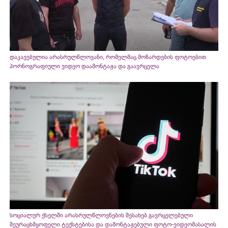
დაკავებულია არასრულწლოვანი, რომელმაც მოზარდების ფოტოებით
პორნოგრაფიული ვიდეო დაამონტაჟა და გაავრცელა
სოციალურ ქსელში არასრულწლოვნების შესახებ გავრცელებული
შეურაცხმყოფელი ტექსტებისა და დამონტაჟებული ფოტო-ვიდეომასალის