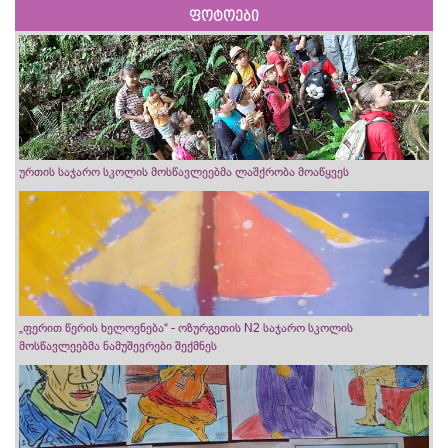
ფოტოები
ურთის საჯარო სკოლის მოსწავლეებმა ლაშქრობა მოაწყვეს
„ფერით წერის ხელოვნება“ - ოზურგეთის N2 საჯარო სკოლის
მოსწავლეებმა ნამუშევრები შექმნეს