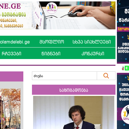
lamdelebi.ge
მსოფლიო
სხვა სიახლეები
რჩევები
წიგნები
კონკურსი
საზოგადოება