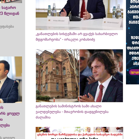
ი საჯარო
23 წლიდან
ეფასება
„განათლების სისტემაში არ გვაქვს სახარბიელო
მდგომარეობა“ - ირაკლი კობახიძე
განათლების სამინისტროს სამი ახალი
ის
ვალდებულება - მთავრობის დადგენილება
არს ყოველ
ძალაშია
ბა
ილება
ს ყოველ