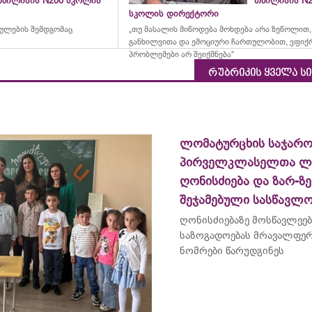
თბილისის N200 სკოლის
თბილისის N2
სკოლის დირექტორი
რულების შემდგომაც
„თუ მასალის მიწოდება მოხდება არა ზეწოლით,
განხილვითა და ემოციური ჩართულობით, ვფიქ
პრობლემები არ შეიქმნება“
რუბრიკის ყველა ს
ლომატურცხის საჯარ
პირველკლასელთა ლ
ღონისძიება და ზარ-ზ
შეჯამებული სასწავლ
ღონისძიებაზე მოსწავლეებ
საზოგადოებას მრავალფე
ნომრები წარუდგინეს