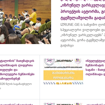
„იზრუნელ ვარსკვლავე
პროექტის ავტორმა, გ
ტყეშელაშვილმა გადა
IZRUNE.GE-ს საზეიმო ღონ
სპეციალური ჯილდოები და
„იზრუნელ ვარსკვლავებს“
ავტორმა, გოჩა ტყეშელაშ
გადასცა
ეტალონის“ მათემატიკის
ინტელექტუა
ოლიმპიადის ლიდერთა
ჩემპიონატის
ათეულები და
საგანი - მათ
აბსოლუტური ჩემპიონები
ოლიმპიადა დ
გამოვლინდნენ
026 წლის საგაზაფხულო
ა