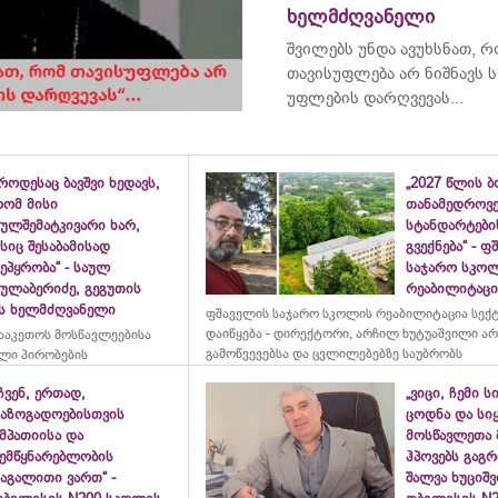
ხელმძღვანელი
შვილებს უნდა ავუხსნათ, 
თავისუფლება არ ნიშნავს ს
უფლების დარღვევას...
როდესაც ბავშვი ხედავს,
„2027 წლის 
რომ მისი
თანამედროვ
ულშემატკივარი ხარ,
სტანდარტები
სიც შესაბამისად
გვექნება“ - 
ეპყრობა“ - საულ
საჯარო სკო
სულაბერიძე, გეგუთის
რეაბილიტაცია
ის ხელმძღვანელი
ფშაველის საჯარო სკოლის რეაბილიტაცია სექ
დაიწყება - დირექტორი, არჩილ ხუტუაშვილი ა
ააკეთოს მოსწავლეებისა
გამოწვევებსა და ცვლილებებზე საუბრობს
ლი პირობების
ჩვენ, ერთად,
„ვიცი, ჩემი ს
საზოგადოებისთვის
ცოდნა და სი
მპათიისა და
მოსწავლეთა 
შემწყნარებლობის
ჰპოვებს გაგრ
აგალითი ვართ“ -
შალვა ხუციშ