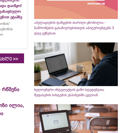
ინგლისური
ადა დაიწყო!
აგაზაფხულო
ვნით ეტაპზე
აპელაციების დაწყების თარიღი ცნობილია -
ლონის“
ნაშრომების გასაჩივრებისთვის აბიტურიენტებს 3
სეზონის
დღე ექნებათ
ყო
>>
იახლე
 რწმენა
ხელოვნური ინტელექტის გამო სტუდენტთა
შეფასების სისტემას ესპანეთში ცვლიან
ოზი ილია,
ია