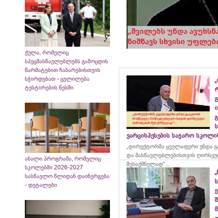
ქულა, რომელიც
სპეცმასწავლებლებს გამოცდის
წარმატებით ჩაბარებისთვის
სჭირდებათ - ცვლილება
„
ტესტირების წესში
გ
ი
გ
ვარციხჰესების საჯარო სკოლ
„დირექტორმა ყველაფერი უნდა გ
და მასწავლებლებისთვის ღირსეუ
ახალი პროგრამა, რომელიც
შესაქმნელად“...
სკოლებში 2026-2027
„
სასწავლო წლიდან დაინერგება
- დეტალები
ე
მ