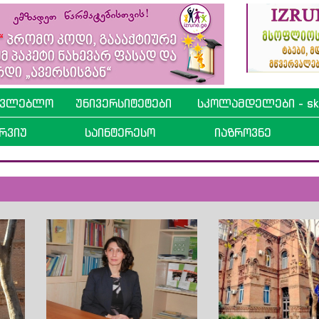
ავლებლო
უნივერსიტეტები
სკოლამდელები - sko
რვიუ
საინტერესო
იაზროვნე