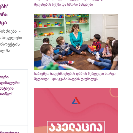
შეფასების სქემა და სწორი პასუხები
ბს“
ოჩა
სცა
ისძიება -
 სიგელები
 პროექტის
ვილმა
საბავშვო ბაღებში ცხენის დნმ-ის შემცველი ხორცი
ლური
შედიოდა - დასკვანა ბაღებს დაუმალეს
 ფინალური
ემატიკის
აიწყო!