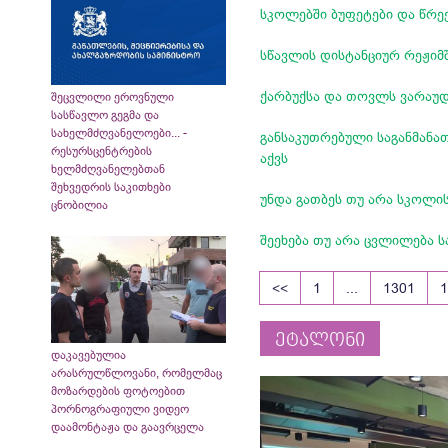
სკოლებში ბუფეტები და წრე
სწავლის დისტანციურ რეჟიმ
ქარბუქსა და თოვლს ვარაუდ
შეცვლილი ეროვნული
სასწავლო გეგმა და
სახელმძღვანელოები... -
განსაკუთრებული საგანმანა
რესურსცენტრების
აქვს
ხელმძღვანელებთან
შეხვედრის საკითხები
უნდა გათბეს თუ არა სკოლის
ცნობილია
შეეხება თუ არა ცვლილება 
<<
1
...
1301
ეტალონი
დაკავებულია
არასრულწლოვანი, რომელმაც
მოზარდების ფოტოებით
პორნოგრაფიული ვიდეო
დაამონტაჟა და გაავრცელა