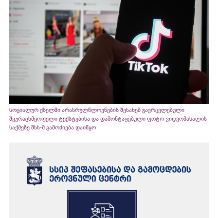
სოციალურ ქსელში არასრულწლოვნების შესახებ გავრცელებული
შეურაცხმყოფელი ტექსტებისა და დამონტაჟებული ფოტო-ვიდეომასალის
საქმეზე შსს-მ გამოძიება დაიწყო