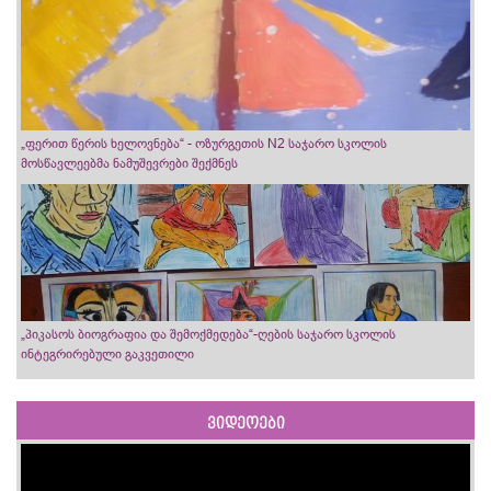
„ფერით წერის ხელოვნება“ - ოზურგეთის N2 საჯარო სკოლის
მოსწავლეებმა ნამუშევრები შექმნეს
„პიკასოს ბიოგრაფია და შემოქმედება“-ღების საჯარო სკოლის
ინტეგრირებული გაკვეთილი
ვიდეოები