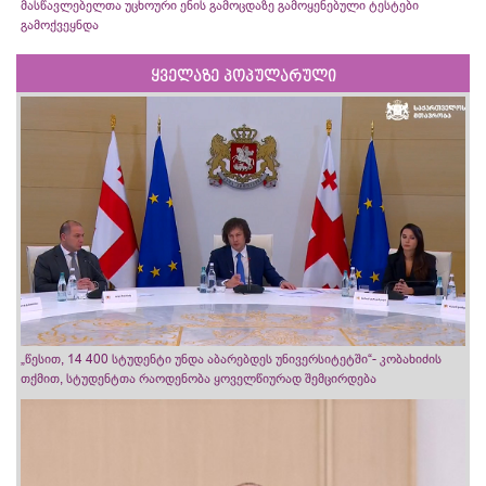
მასწავლებელთა უცხოური ენის გამოცდაზე გამოყენებული ტესტები
გამოქვეყნდა
ყველაზე პოპულარული
„წესით, 14 400 სტუდენტი უნდა აბარებდეს უნივერსიტეტში“- კობახიძის
თქმით, სტუდენტთა რაოდენობა ყოველწიურად შემცირდება