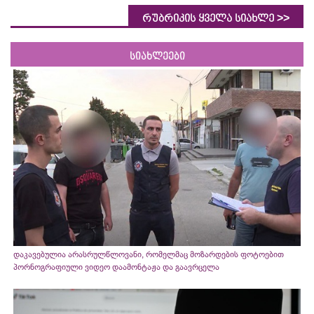
>>
რუბრიკის ყველა სიახლე
სიახლეები
დაკავებულია არასრულწლოვანი, რომელმაც მოზარდების ფოტოებით
პორნოგრაფიული ვიდეო დაამონტაჟა და გაავრცელა