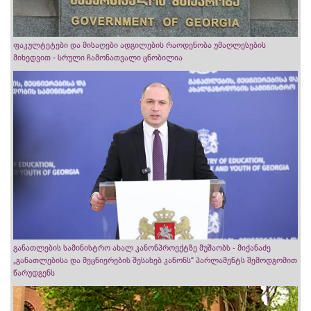
ფაკულტეტები და მისაღები ადგილების რაოდენობა უმაღლესების
მიხედვით - სრული ჩამონათვალი ცნობილია
განათლების სამინისტრო ახალ კანონპროექტზე მუშაობს - მიქანაძე
„განათლებისა და მეცნიერების შესახებ კანონს“ პარლამენტს შემოდგომით
წარუდგენს