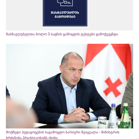
მასწავლებელთა ბოლო 3 საგნის გამოცდის ტესტები გამოქვეყნდა
მოქმედი პედაგოგების საგამოცდო ბარიერი შეიცვალა - მინისტრის
ბრძანება პრაქტიკოსებს ეხება