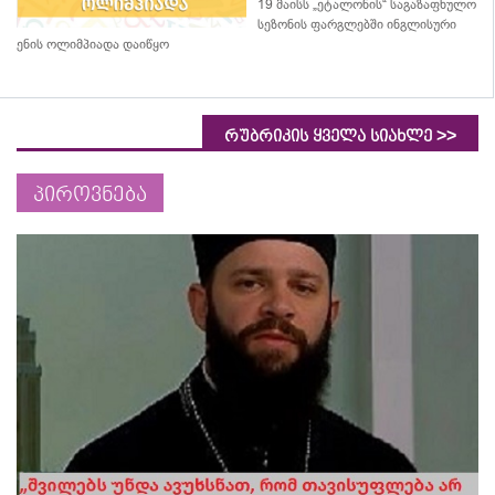
19 მაისს „ეტალონის“ საგაზაფხულო
სეზონის ფარგლებში ინგლისური
ენის ოლიმპიადა დაიწყო
>>
რუბრიკის ყველა სიახლე
პიროვნება