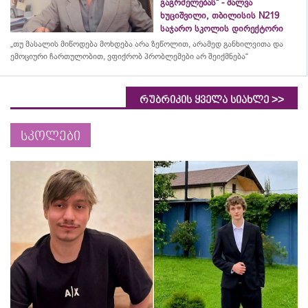
გაგრძელებას“ - შალვა
ხუციშვილი, თბილისის N219
საჯარო სკოლის დირექტორი
„თუ მასალის მიწოდება მოხდება არა ზეწოლით, არამედ განხილვითა და
ემოციური ჩართულობით, ვფიქრობ პრობლემები არ შეიქმნება“
>>
რუბრიკის ყველა სიახლე
სკოლები