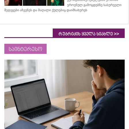
ეროვნულ გამოცდებზე სასურველი
შედეგები აჩვენეს და მაღალი ქულებიც დაიმსახურეს
>>
რუბრიკის ყველა სიახლე
საინტერესო