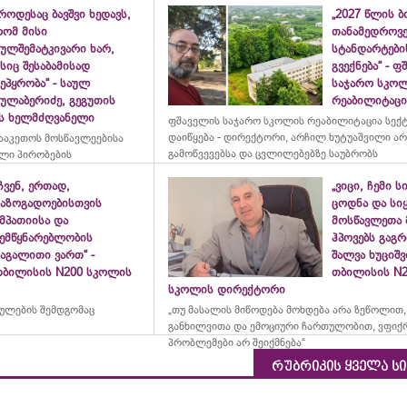
როდესაც ბავშვი ხედავს,
„2027 წლის 
რომ მისი
თანამედროვ
ულშემატკივარი ხარ,
სტანდარტები
სიც შესაბამისად
გვექნება“ - 
ეპყრობა“ - საულ
საჯარო სკო
სულაბერიძე, გეგუთის
რეაბილიტაცია
ის ხელმძღვანელი
ფშაველის საჯარო სკოლის რეაბილიტაცია სექ
დაიწყება - დირექტორი, არჩილ ხუტუაშვილი ა
ააკეთოს მოსწავლეებისა
გამოწვევებსა და ცვლილებებზე საუბრობს
ლი პირობების
ჩვენ, ერთად,
„ვიცი, ჩემი ს
საზოგადოებისთვის
ცოდნა და სი
მპათიისა და
მოსწავლეთა 
შემწყნარებლობის
ჰპოვებს გაგრ
აგალითი ვართ“ -
შალვა ხუციშ
თბილისის N200 სკოლის
თბილისის N2
სკოლის დირექტორი
რულების შემდგომაც
„თუ მასალის მიწოდება მოხდება არა ზეწოლით,
განხილვითა და ემოციური ჩართულობით, ვფიქ
პრობლემები არ შეიქმნება“
რუბრიკის ყველა ს