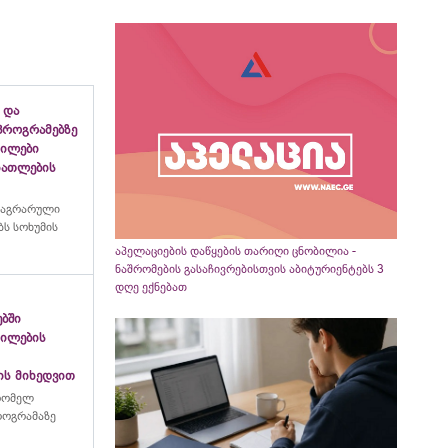
 და
პროგრამებზე
გილები
ანათლების
 აგრარული
ს სოხუმის
აპელაციების დაწყების თარიღი ცნობილია -
ნაშრომების გასაჩივრებისთვის აბიტურიენტებს 3
დღე ექნებათ
ებში
გილების
ის მიხედვით
რომელ
პროგრამაზე