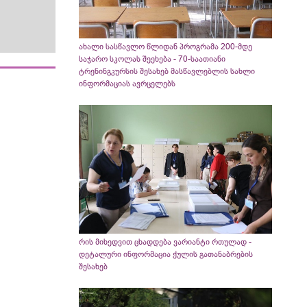
ახალი სასწავლო წლიდან პროგრამა 200-მდე
საჯარო სკოლას შეეხება - 70-საათიანი
ტრენინგკურსის შესახებ მასწავლებლის სახლი
ინფორმაციას ავრცელებს
რის მიხედვით ცხადდება ვარიანტი რთულად -
დეტალური ინფორმაცია ქულის გათანაბრების
შესახებ