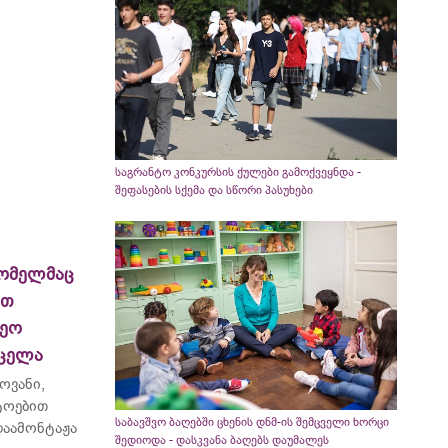
საგრანტო კონკურსის ქულები გამოქვეყნდა -
შეფასების სქემა და სწორი პასუხები
ომელმაც
ით
ეო
რცელა
ოვანი,
ტოებით
საბავშვო ბაღებში ცხენის დნმ-ის შემცველი ხორცი
აამონტაჟა
შედიოდა - დასკვანა ბაღებს დაუმალეს