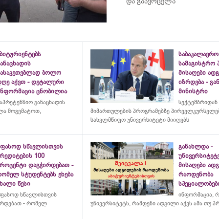
და გაავრცელა
ბიტურიენტებს
საბაკალავრო
ანაცხადის
სამაგისტრო 
გასაკეთებლად ბოლო
მისაღები ად
დღე აქვთ - დეტალური
იზრდება - გ
ინფორმაცია ცნობილია
მინისტრი
აპრეტენზიო განაცხადის
სექტემბრიდან
ულა მოგემატოთ,
მიმართულების პროგრამებზე პირველკურსელებ
სახელმწიფო უნივერსიტეტი მიიღებს
უფასოდ სწავლისთვის
განახლდა -
რედიტების 100
უნივერსიტეტ
პროცენტი დაგჭირდებათ -
მისაღები ად
რომელ სტუდენტებს ეხება
რაოდენობა
ხალი წესი
სპეციალობებ
ფასოდ სწავლისთვის
ინფორმაცია, 
ირდებათ - რომელ
უნივერსიტეტს
, რამდენი ადგილი აქვს ამა თუ 