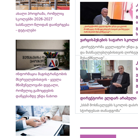
„
ახალი პროგრამა, რომელიც
გ
სკოლებში 2026-2027
ი
სასწავლო წლიდან დაინერგება
გ
- დეტალები
ვარციხჰესების საჯარო სკოლ
„დირექტორმა ყველაფერი უნდა გ
და მასწავლებლებისთვის ღირსეუ
შესაქმნელად“...
„
ინფორმაცია მაგისტრანტობის
ე
მსურველებისთვის - ყველა
მნიშვნელოვანი დეტალი,
მ
რომელიც გამოცდების
დაწყებამდე უნდა ნახოთ
დირექტორი ელდარ არაბული
„სსსმ მოსწავლეებს სკოლის დას
სჭირდებათ თანადგომა“