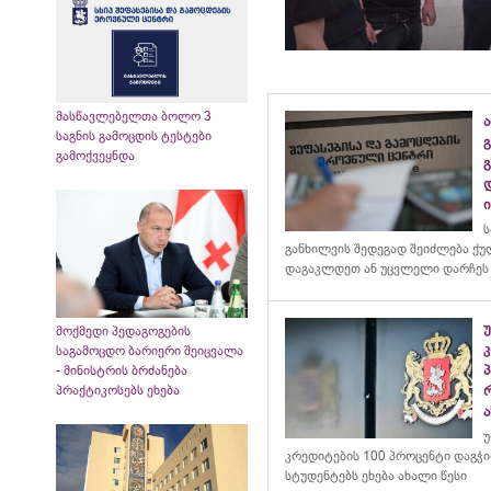
მასწავლებელთა ბოლო 3
ა
საგნის გამოცდის ტესტები
გ
გამოქვეყნდა
ს
განხილვის შედეგად შეიძლება ქ
დაგაკლდეთ ან უცვლელი დარჩეს
მოქმედი პედაგოგების
კ
საგამოცდო ბარიერი შეიცვალა
- მინისტრის ბრძანება
პრაქტიკოსებს ეხება
ა
უ
კრედიტების 100 პროცენტი დაგჭ
სტუდენტებს ეხება ახალი წესი