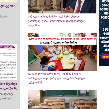
ტერატურის
ებული
განათლების სამინისტროს სამი ახალი
ვალდებულება - მთავრობის დადგენილება
ძალაშია
დაკავებულია ორი პირი - ცხენის ხორცს
მარნეულისა და ქარელის ბაღებში ბავშვებს
აჭმევდნენ
ბის შესახებ
 გაიგზავნა
ს შესახებ
აიგზავნა