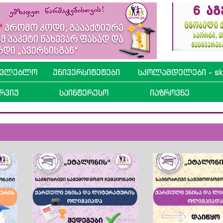
ავლებლო
უნივერსიტეტები
სკოლამდელები - sko
რვიუ
საინტერესო
იაზროვნე