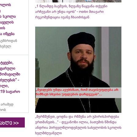
ბოლოს
„1 წლამდე ბავშვის, ზღვაზე წაყვანა თქვენი
ე
არჩევანი არ უნდა იყოს“ - ოთხი მთავარი
ს სკოლა
რეკომენდაცია ივანე ჩხაიძისგან
ფშაველის
ლის
 იწყება
ტემბრიდან
რსებულ
იტყვები,
ყვარული
მომავალში
ძელებას“ -
ვილი,
19 საჯარო
 არამედ
რობ
„მერწმუნეთ, ცოდნა და რწმენა არ უპირისპირდება
ერთმანეთს...“ - დეკანოზი ილია, ბათუმის წმინდა
>>
იახლე
ანდრია პირველწლოდებულის სახელობის სკოლის
ხელმძღვანელი