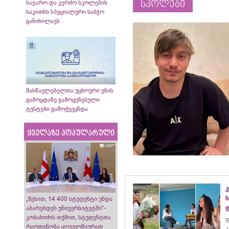
სკოლები
საჯარო და კერძო სკოლების
საკითხს სპეციალური საბჭო
განიხილავს
მასწავლებელთა უცხოური ენის
გამოცდაზე გამოყენებული
ტესტები გამოქვეყნდა
ყველაზე პოპულარული
„წესით, 14 400 სტუდენტი უნდა
აბარებდეს უნივერსიტეტში“-
კობახიძის თქმით, სტუდენტთა
რაოდენობა ყოველწიურად