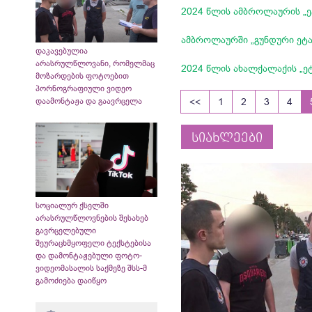
2024 წლის ამბროლაურის „
ამბროლაურში „გუნდური ეტ
დაკავებულია
არასრულწლოვანი, რომელმაც
2024 წლის ახალქალაქის „ე
მოზარდების ფოტოებით
პორნოგრაფიული ვიდეო
დაამონტაჟა და გაავრცელა
<<
1
2
3
4
სიახლეები
სოციალურ ქსელში
არასრულწლოვნების შესახებ
გავრცელებული
შეურაცხმყოფელი ტექსტებისა
და დამონტაჟებული ფოტო-
ვიდეომასალის საქმეზე შსს-მ
გამოძიება დაიწყო