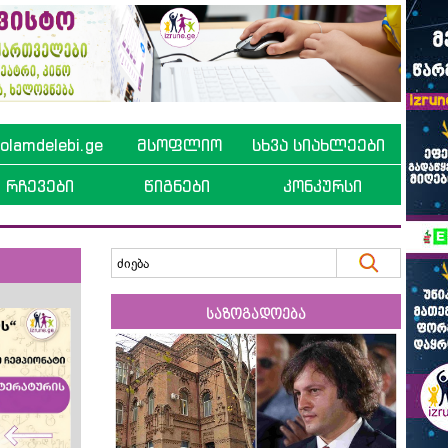
lamdelebi.ge
მსოფლიო
სხვა სიახლეები
რჩევები
წიგნები
კონკურსი
საზოგადოება