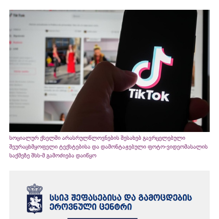
სოციალურ ქსელში არასრულწლოვნების შესახებ გავრცელებული
შეურაცხმყოფელი ტექსტებისა და დამონტაჟებული ფოტო-ვიდეომასალის
საქმეზე შსს-მ გამოძიება დაიწყო