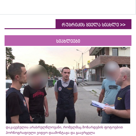
>>
რუბრიკის ყველა სიახლე
სიახლეები
დაკავებულია არასრულწლოვანი, რომელმაც მოზარდების ფოტოებით
პორნოგრაფიული ვიდეო დაამონტაჟა და გაავრცელა