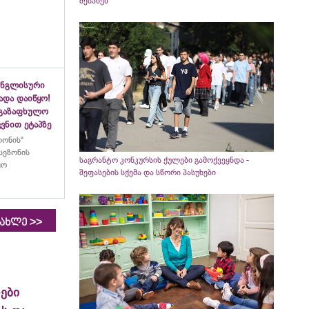
შესახებ
ინგლისური
ადა დაიწყო!
აგაზაფხულო
ვნით ეტაპზე
ლონის“
სეზონის
საგრანტო კონკურსის ქულები გამოქვეყნდა -
ყო
შეფასების სქემა და სწორი პასუხები
>>
იახლე
ები