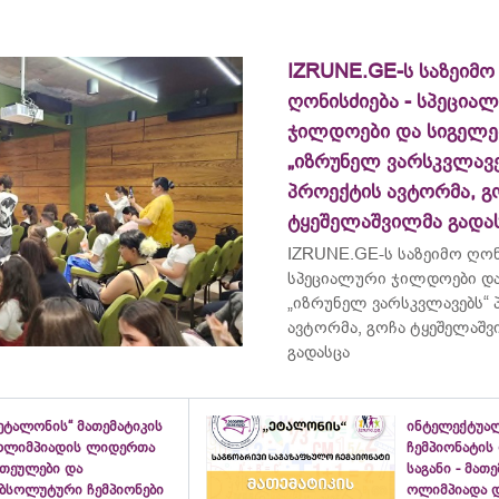
IZRUNE.GE-ს საზეიმო
ღონისძიება - სპეცია
ჯილდოები და სიგელე
„იზრუნელ ვარსკვლავე
პროექტის ავტორმა, გ
ტყეშელაშვილმა გადა
IZRUNE.GE-ს საზეიმო ღონ
სპეციალური ჯილდოები და
„იზრუნელ ვარსკვლავებს“
ავტორმა, გოჩა ტყეშელაშ
გადასცა
ეტალონის“ მათემატიკის
ინტელექტუა
ოლიმპიადის ლიდერთა
ჩემპიონატის
ათეულები და
საგანი - მათ
აბსოლუტური ჩემპიონები
ოლიმპიადა დ