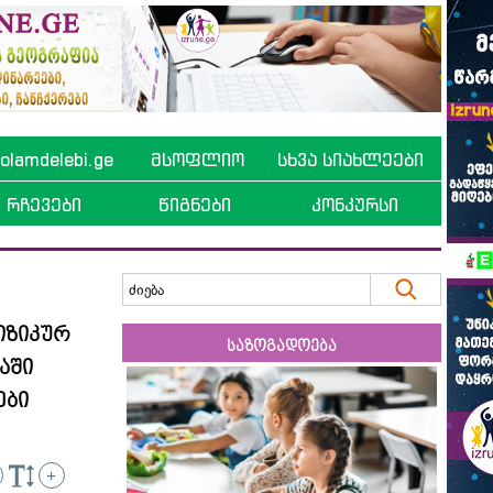
lamdelebi.ge
მსოფლიო
სხვა სიახლეები
რჩევები
წიგნები
კონკურსი
იზიკურ
საზოგადოება
აში
ები
+