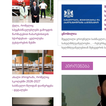
ს
ს
ქულა, რომელიც
შ
სპეცმასწავლებლებს გამოცდის
ცნობილია
წარმატებით ჩაბარებისთვის
სჭირდებათ - ცვლილება
შეცვლილი ეროვნული სასწავლო გ
ტესტირების წესში
სახელმძღვანელოები... - რესურს
ხელმძღვანელებთან შეხვედრის ს
პიროვნება
ახალი პროგრამა, რომელიც
სკოლებში 2026-2027
სასწავლო წლიდან დაინერგება
- დეტალები