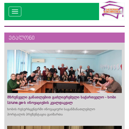
ეტალონი
მზრუნველი განათლებით გაძლიერებული საქართველო - ხობი
Izrune.ge-ს ინოვაციების კვალდაკვალ
ხობის რესურსცენტრში ინოვაციური საგანმანათლებლო
პორტალის
პრეზენტაცია გაიმართა