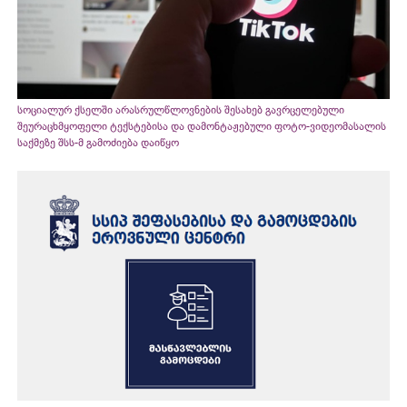
სოციალურ ქსელში არასრულწლოვნების შესახებ გავრცელებული
შეურაცხმყოფელი ტექსტებისა და დამონტაჟებული ფოტო-ვიდეომასალის
საქმეზე შსს-მ გამოძიება დაიწყო