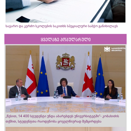
საჯარო და კერძო სკოლების საკითხს სპეციალური საბჭო განიხილავს
ყველაზე პოპულარული
„წესით, 14 400 სტუდენტი უნდა აბარებდეს უნივერსიტეტში“- კობახიძის
თქმით, სტუდენტთა რაოდენობა ყოველწიურად შემცირდება