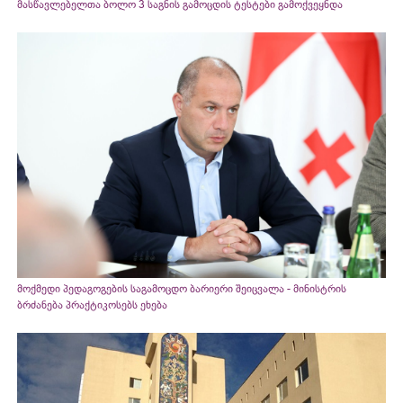
მასწავლებელთა ბოლო 3 საგნის გამოცდის ტესტები გამოქვეყნდა
მოქმედი პედაგოგების საგამოცდო ბარიერი შეიცვალა - მინისტრის
ბრძანება პრაქტიკოსებს ეხება