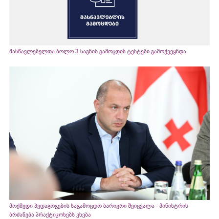
მასწავლებელთა ბოლო 3 საგნის გამოცდის ტესტები გამოქვეყნდა
მოქმედი პედაგოგების საგამოცდო ბარიერი შეიცვალა - მინისტრის
ბრძანება პრაქტიკოსებს ეხება