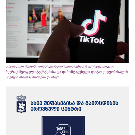
სოციალურ ქსელში არასრულწლოვნების შესახებ გავრცელებული
შეურაცხმყოფელი ტექსტებისა და დამონტაჟებული ფოტო-ვიდეომასალის
საქმეზე შსს-მ გამოძიება დაიწყო