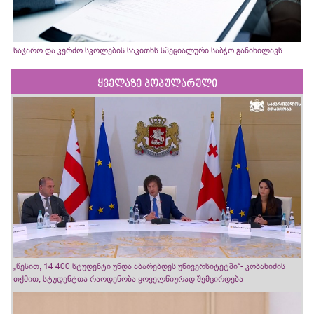
საჯარო და კერძო სკოლების საკითხს სპეციალური საბჭო განიხილავს
ყველაზე პოპულარული
„წესით, 14 400 სტუდენტი უნდა აბარებდეს უნივერსიტეტში“- კობახიძის
თქმით, სტუდენტთა რაოდენობა ყოველწიურად შემცირდება