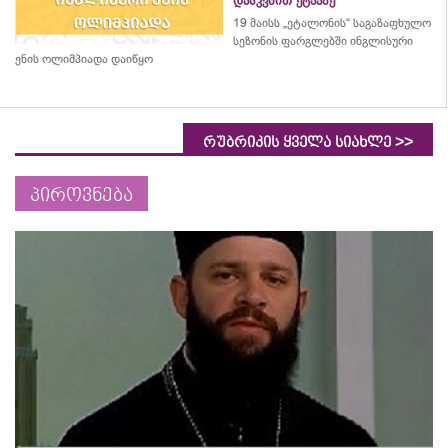
დასკვნით ეტაპზე
19 მაისს „ეტალონის“ საგაზაფხულო
სეზონის ფარგლებში ინგლისური
ენის ოლიმპიადა დაიწყო
>>
რუბრიკის ყველა სიახლე
პიროვნება