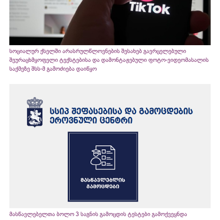
სოციალურ ქსელში არასრულწლოვნების შესახებ გავრცელებული
შეურაცხმყოფელი ტექსტებისა და დამონტაჟებული ფოტო-ვიდეომასალის
საქმეზე შსს-მ გამოძიება დაიწყო
მასწავლებელთა ბოლო 3 საგნის გამოცდის ტესტები გამოქვეყნდა