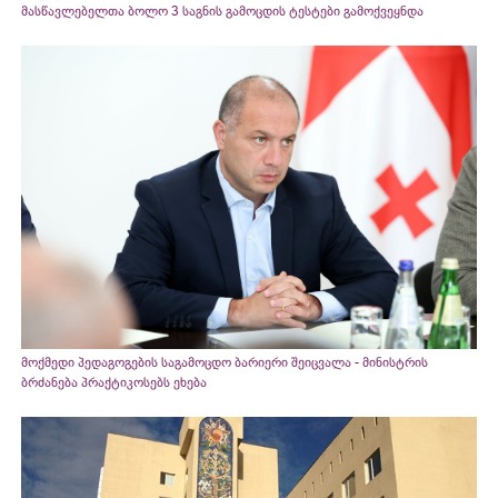
მასწავლებელთა ბოლო 3 საგნის გამოცდის ტესტები გამოქვეყნდა
მოქმედი პედაგოგების საგამოცდო ბარიერი შეიცვალა - მინისტრის
ბრძანება პრაქტიკოსებს ეხება