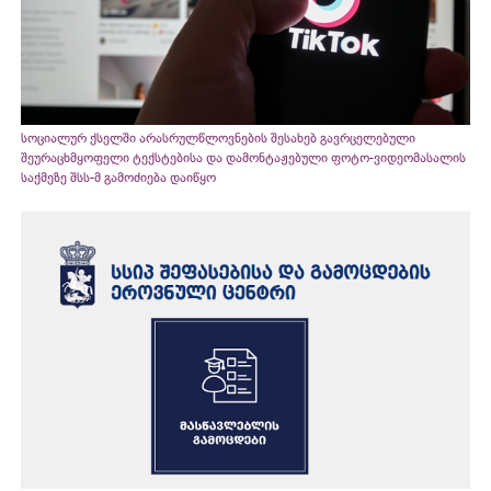
სოციალურ ქსელში არასრულწლოვნების შესახებ გავრცელებული
შეურაცხმყოფელი ტექსტებისა და დამონტაჟებული ფოტო-ვიდეომასალის
საქმეზე შსს-მ გამოძიება დაიწყო