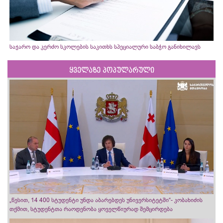
საჯარო და კერძო სკოლების საკითხს სპეციალური საბჭო განიხილავს
ყველაზე პოპულარული
„წესით, 14 400 სტუდენტი უნდა აბარებდეს უნივერსიტეტში“- კობახიძის
თქმით, სტუდენტთა რაოდენობა ყოველწიურად შემცირდება