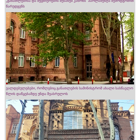
„განათლებისა და მეცნიერების შესახებ კანონს“ პარლამენტს შემოდგომით
წარუდგენს
ვალდებულებები, რომლებიც განათლების სამინისტრომ ახალი სასწავლო
წლის დაწყებამდე უნდა შეასრულოს