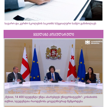
საჯარო და კერძო სკოლების საკითხს სპეციალური საბჭო განიხილავს
ყველაზე პოპულარული
„წესით, 14 400 სტუდენტი უნდა აბარებდეს უნივერსიტეტში“- კობახიძის
თქმით, სტუდენტთა რაოდენობა ყოველწიურად შემცირდება