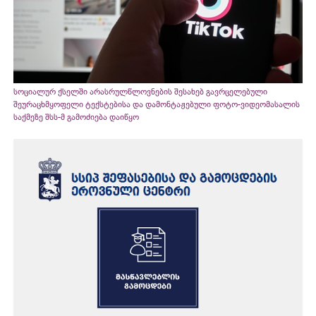
სოციალურ ქსელში არასრულწლოვნების შესახებ გავრცელებული
შეურაცხმყოფელი ტექსტებისა და დამონტაჟებული ფოტო-ვიდეომასალის
საქმეზე შსს-მ გამოძიება დაიწყო