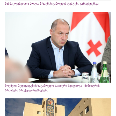
მასწავლებელთა ბოლო 3 საგნის გამოცდის ტესტები გამოქვეყნდა
მოქმედი პედაგოგების საგამოცდო ბარიერი შეიცვალა - მინისტრის
ბრძანება პრაქტიკოსებს ეხება