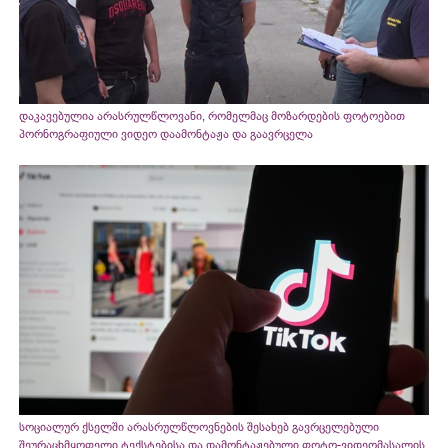
დაკავებულია არასრულწლოვანი, რომელმაც მოზარდების ფოტოებით
პორნოგრაფიული ვიდეო დაამონტაჟა და გაავრცელა
სოციალურ ქსელში არასრულწლოვნების შესახებ გავრცელებული
შეურაცხმყოფელი ტექსტებისა და დამონტაჟებული ფოტო-ვიდეომასალის