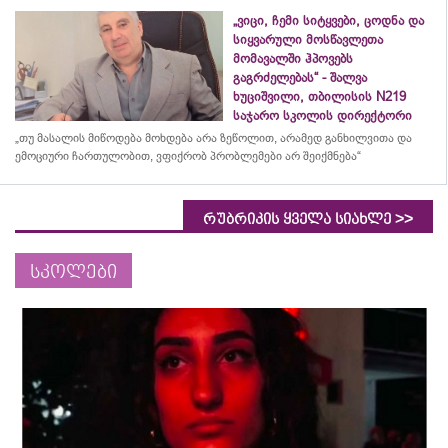
„ვიცი, ჩემი სიტყვები, ცოდნა და
სიყვარული მოსწავლეთა
მომავალში ჰპოვებს
გაგრძელებას“ - შალვა
ხუციშვილი, თბილისის N219
საჯარო სკოლის დირექტორი
„თუ მასალის მიწოდება მოხდება არა ზეწოლით, არამედ განხილვითა და
ემოციური ჩართულობით, ვფიქრობ პრობლემები არ შეიქმნება“
>>
რუბრიკის ყველა სიახლე
სკოლები