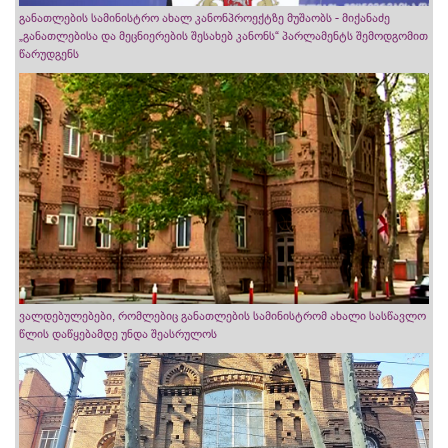
განათლების სამინისტრო ახალ კანონპროექტზე მუშაობს - მიქანაძე
„განათლებისა და მეცნიერების შესახებ კანონს“ პარლამენტს შემოდგომით
წარუდგენს
ვალდებულებები, რომლებიც განათლების სამინისტრომ ახალი სასწავლო
წლის დაწყებამდე უნდა შეასრულოს