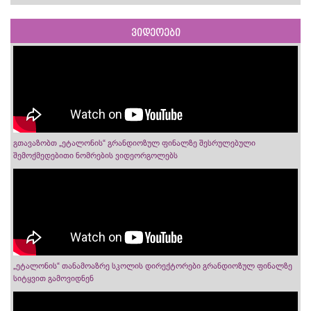
ვიდეოები
გთავაზობთ „ეტალონის“ გრანდიოზულ ფინალზე შესრულებული
შემოქმედებითი ნომრების ვიდეორგოლებს
„ეტალონის“ თანამოაზრე სკოლის დირექტორები გრანდიოზულ ფინალზე
სიტყვით გამოვიდნენ