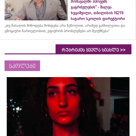
მომავალში ჰპოვებს
გაგრძელებას“ - შალვა
ხუციშვილი, თბილისის N219
საჯარო სკოლის დირექტორი
„თუ მასალის მიწოდება მოხდება არა ზეწოლით, არამედ განხილვითა და
ემოციური ჩართულობით, ვფიქრობ პრობლემები არ შეიქმნება“
>>
რუბრიკის ყველა სიახლე
სკოლები