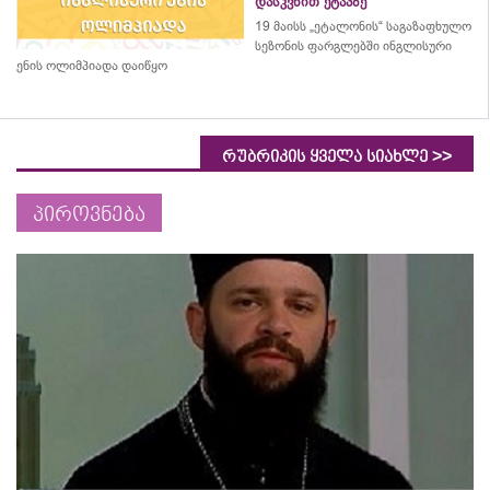
დასკვნით ეტაპზე
19 მაისს „ეტალონის“ საგაზაფხულო
სეზონის ფარგლებში ინგლისური
ენის ოლიმპიადა დაიწყო
>>
რუბრიკის ყველა სიახლე
პიროვნება