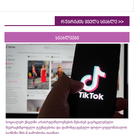
>>
რუბრიკის ყველა სიახლე
სიახლეები
სოციალურ ქსელში არასრულწლოვნების შესახებ გავრცელებული
შეურაცხმყოფელი ტექსტებისა და დამონტაჟებული ფოტო-ვიდეომასალის
საქმეზე შსს-მ გამოძიება დაიწყო