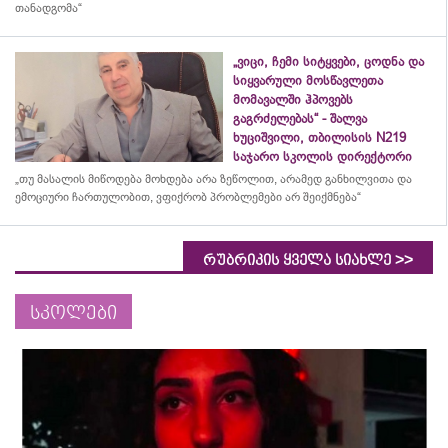
თანადგომა“
„ვიცი, ჩემი სიტყვები, ცოდნა და
სიყვარული მოსწავლეთა
მომავალში ჰპოვებს
გაგრძელებას“ - შალვა
ხუციშვილი, თბილისის N219
საჯარო სკოლის დირექტორი
„თუ მასალის მიწოდება მოხდება არა ზეწოლით, არამედ განხილვითა და
ემოციური ჩართულობით, ვფიქრობ პრობლემები არ შეიქმნება“
>>
რუბრიკის ყველა სიახლე
სკოლები