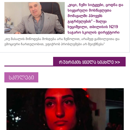
„ვიცი, ჩემი სიტყვები, ცოდნა და
სიყვარული მოსწავლეთა
მომავალში ჰპოვებს
გაგრძელებას“ - შალვა
ხუციშვილი, თბილისის N219
საჯარო სკოლის დირექტორი
„თუ მასალის მიწოდება მოხდება არა ზეწოლით, არამედ განხილვითა და
ემოციური ჩართულობით, ვფიქრობ პრობლემები არ შეიქმნება“
>>
რუბრიკის ყველა სიახლე
სკოლები