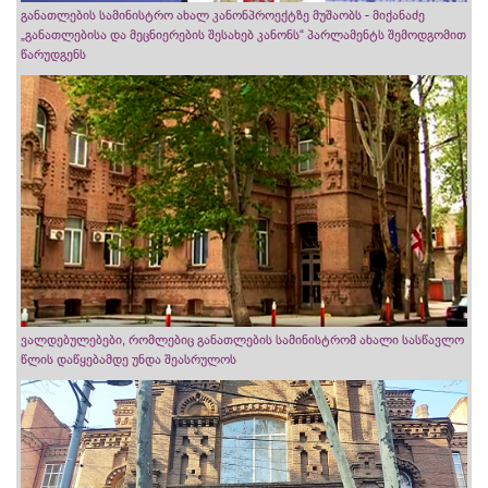
განათლების სამინისტრო ახალ კანონპროექტზე მუშაობს - მიქანაძე
„განათლებისა და მეცნიერების შესახებ კანონს“ პარლამენტს შემოდგომით
წარუდგენს
ვალდებულებები, რომლებიც განათლების სამინისტრომ ახალი სასწავლო
წლის დაწყებამდე უნდა შეასრულოს