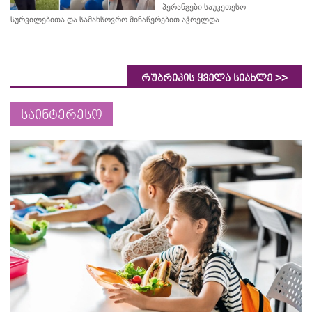
პერანგები საუკეთესო
სურვილებითა და სამახსოვრო
მინაწერებით
აჭრელდა
>>
რუბრიკის ყველა სიახლე
საინტერესო