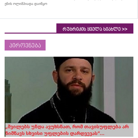
ენის ოლიმპიადა დაიწყო
>>
რუბრიკის ყველა სიახლე
პიროვნება