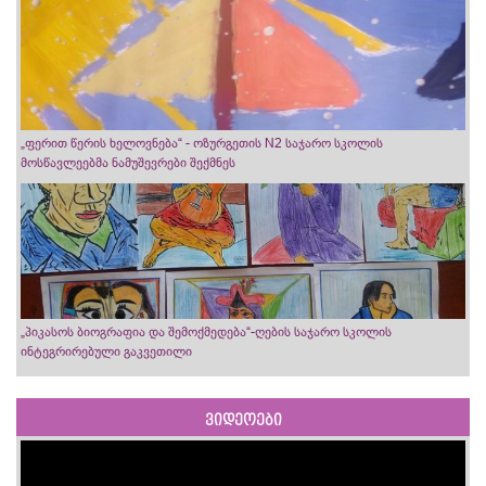
„ფერით წერის ხელოვნება“ - ოზურგეთის N2 საჯარო სკოლის
მოსწავლეებმა ნამუშევრები შექმნეს
„პიკასოს ბიოგრაფია და შემოქმედება“-ღების საჯარო სკოლის
ინტეგრირებული გაკვეთილი
ვიდეოები