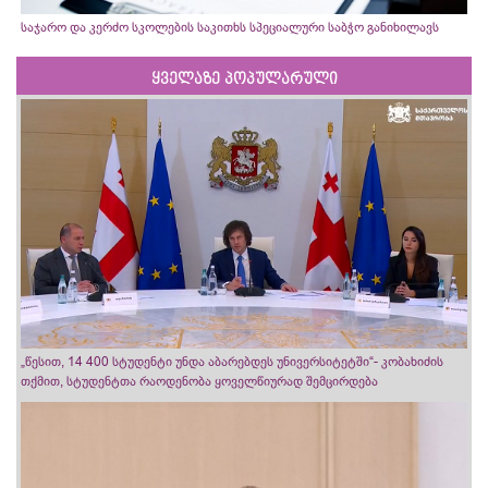
საჯარო და კერძო სკოლების საკითხს სპეციალური საბჭო განიხილავს
ყველაზე პოპულარული
„წესით, 14 400 სტუდენტი უნდა აბარებდეს უნივერსიტეტში“- კობახიძის
თქმით, სტუდენტთა რაოდენობა ყოველწიურად შემცირდება