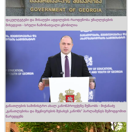
ფაკულტეტები და მისაღები ადგილების რაოდენობა უმაღლესების
მიხედვით - სრული ჩამონათვალი ცნობილია
განათლების სამინისტრო ახალ კანონპროექტზე მუშაობს - მიქანაძე
„განათლებისა და მეცნიერების შესახებ კანონს“ პარლამენტს შემოდგომით
წარუდგენს