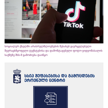
სოციალურ ქსელში არასრულწლოვნების შესახებ გავრცელებული
შეურაცხმყოფელი ტექსტებისა და დამონტაჟებული ფოტო-ვიდეომასალის
საქმეზე შსს-მ გამოძიება დაიწყო