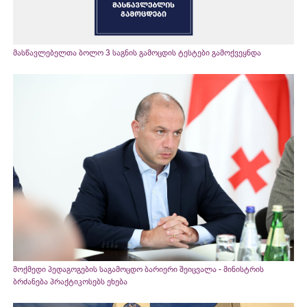
მასწავლებელთა ბოლო 3 საგნის გამოცდის ტესტები გამოქვეყნდა
მოქმედი პედაგოგების საგამოცდო ბარიერი შეიცვალა - მინისტრის
ბრძანება პრაქტიკოსებს ეხება