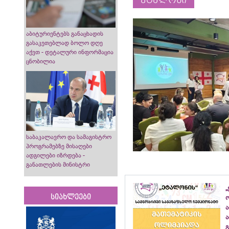
ეტალონი
აბიტურიენტებს განაცხადის
გასაკეთებლად ბოლო დღე
აქვთ - დეტალური ინფორმაცია
ცნობილია
საბაკალავრო და სამაგისტრო
პროგრამებზე მისაღები
ადგილები იზრდება -
განათლების მინისტრი
„
სიახლეები