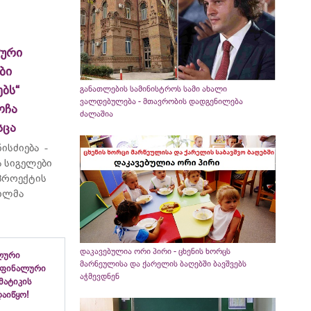
ლური
ბი
ბს“
განათლების სამინისტროს სამი ახალი
ვალდებულება - მთავრობის დადგენილება
ოჩა
ძალაშია
სცა
ისძიება -
 სიგელები
 პროექტის
ვილმა
დაკავებულია ორი პირი - ცხენის ხორცს
ლური
მარნეულისა და ქარელის ბაღებში ბავშვებს
 ფინალური
აჭმევდნენ
ემატიკის
აიწყო!