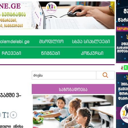
lamdelebi.ge
მსოფლიო
სხვა სიახლეები
რჩევები
წიგნები
კონკურსი
საზოგადოება
ამში 3-
+
რთული ენისა