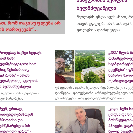
სახელობის სკოლის
ხელმძღვანელი
შვილებს უნდა ავუხსნათ, 
თავისუფლება არ ნიშნავს ს
უფლების დარღვევას...
როდესაც ბავშვი ხედავს,
„2027 წლის 
რომ მისი
თანამედროვ
ულშემატკივარი ხარ,
სტანდარტები
სიც შესაბამისად
გვექნება“ - 
ეპყრობა“ - საულ
საჯარო სკო
სულაბერიძე, გეგუთის
რეაბილიტაცია
ის ხელმძღვანელი
ფშაველის საჯარო სკოლის რეაბილიტაცია სექ
დაიწყება - დირექტორი, არჩილ ხუტუაშვილი ა
ააკეთოს მოსწავლეებისა
გამოწვევებსა და ცვლილებებზე საუბრობს
ლი პირობების
ჩვენ, ერთად,
„ვიცი, ჩემი ს
საზოგადოებისთვის
ცოდნა და სი
მპათიისა და
მოსწავლეთა 
შემწყნარებლობის
ჰპოვებს გაგრ
აგალითი ვართ“ -
შალვა ხუციშ