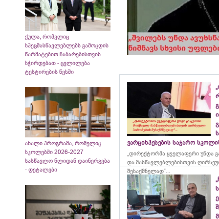
ქულა, რომელიც
სპეცმასწავლებლებს გამოცდის
წარმატებით ჩაბარებისთვის
სჭირდებათ - ცვლილება
ტესტირების წესში
„
გ
ი
გ
ვარციხჰესების საჯარო სკოლ
ახალი პროგრამა, რომელიც
სკოლებში 2026-2027
„დირექტორმა ყველაფერი უნდა გ
სასწავლო წლიდან დაინერგება
და მასწავლებლებისთვის ღირსეუ
- დეტალები
შესაქმნელად“...
„
ე
მ