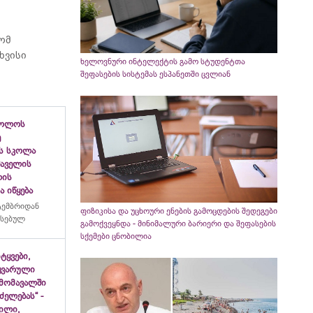
რომ
ხვისი
ხელოვნური ინტელექტის გამო სტუდენტთა
შეფასების სისტემას ესპანეთში ცვლიან
ბოლოს
ე
ს სკოლა
ფშაველის
ლის
 იწყება
ტემბრიდან
ფიზიკისა და უცხოური ენების გამოცდების შედეგები
რსებულ
გამოქვეყნდა - მინიმალური ბარიერი და შეფასების
სქემები ცნობილია
იტყვები,
ყვარული
მომავალში
ძელებას“ -
ვილი,