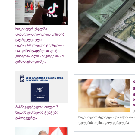
სოციალურ ქსელში
არასრულწლოვნების შესახებ
გავრცელებული
შეურაცხმყოფელი ტექსტებისა
და დამონტაჟებული ფოტო-
ვიდეომასალის საქმეზე შსს-მ
გამოძიება დაიწყო
დ
მასწავლებელთა ბოლო 3
რ
საგნის გამოცდის ტესტები
საგამოცდო შედეგებს და აქვთ თუ
გამოქვეყნდა
ქულების თქმის ვალდებულება