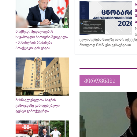
N
მოქმედი პედაგოგების
ც
საგამოცდო ბარიერი შეიცვალა
ცვლილებებს საიტზე აღარ აქვეყნე
- მინისტრის ბრძანება
მხოლოდ SMS-ები ეგზავნებათ
პრაქტიკოსებს ეხება
პიროვნება
მასწავლებელთა საგნის
გამოცდაზე გამოყენებული
ტესტი გამოქვეყნდა