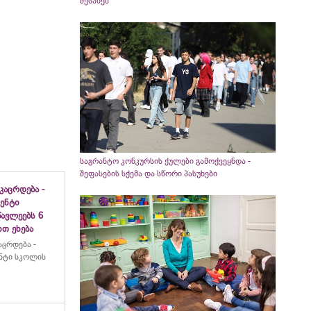
შესახებ
საგრანტო კონკურსის ქულები გამოქვეყნდა -
შეფასების სქემა და სწორი პასუხები
აცრდება -
ენტი
ავლეებს 6
თ ეხება
ცრდება -
ნტი სკოლის