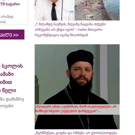
19 საჯარო
 არამედ
რობ
„1 წლამდე ბავშვის, ზღვაზე წაყვანა თქვენი
არჩევანი არ უნდა იყოს“ - ოთხი მთავარი
>>
რეკომენდაცია ივანე ჩხაიძისგან
იახლე
ო სკოლის
ამაზი
ეიმით
ო წელი
მა დამსწრე
როვანი
„მერწმუნეთ, ცოდნა და რწმენა არ უპირისპირდება