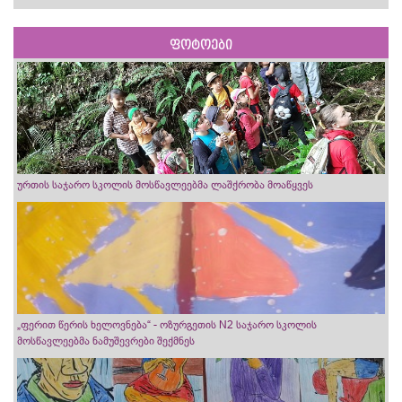
ფოტოები
ურთის საჯარო სკოლის მოსწავლეებმა ლაშქრობა მოაწყვეს
„ფერით წერის ხელოვნება“ - ოზურგეთის N2 საჯარო სკოლის
მოსწავლეებმა ნამუშევრები შექმნეს