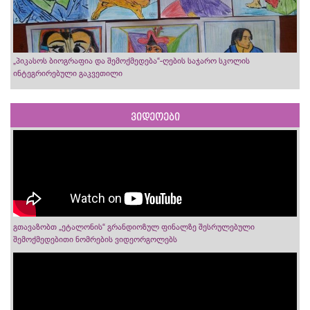
„პიკასოს ბიოგრაფია და შემოქმედება“-ღების საჯარო სკოლის
ინტეგრირებული გაკვეთილი
ვიდეოები
გთავაზობთ „ეტალონის“ გრანდიოზულ ფინალზე შესრულებული
შემოქმედებითი ნომრების ვიდეორგოლებს