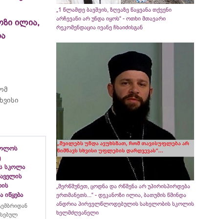
„1 წლამდე ბავშვის, ზღვაზე წაყვანა თქვენი
არჩევანი არ უნდა იყოს“ - ოთხი მთავარი
ოზი ილია,
რეკომენდაცია ივანე ჩხაიძისგან
ია
რომ
ხვისი
ბოლოს
ე
ს სკოლა
ფშაველის
ლის
„მერწმუნეთ, ცოდნა და რწმენა არ უპირისპირდება
 იწყება
ერთმანეთს...“ - დეკანოზი ილია, ბათუმის წმინდა
ანდრია პირველწლოდებულის სახელობის სკოლის
ტემბრიდან
ხელმძღვანელი
რსებულ