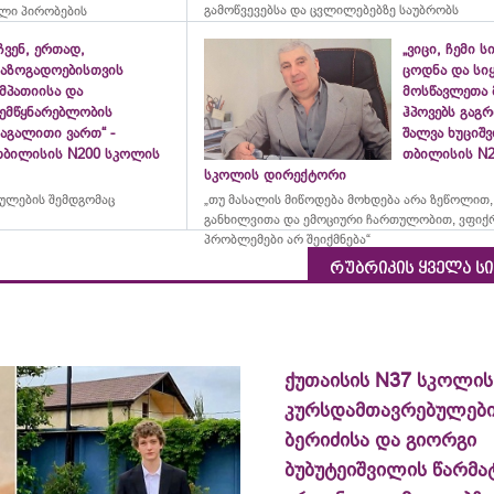
გამოწვევებსა და ცვლილებებზე საუბრობს
ლი პირობების
ჩვენ, ერთად,
„ვიცი, ჩემი ს
საზოგადოებისთვის
ცოდნა და სი
მპათიისა და
მოსწავლეთა 
შემწყნარებლობის
ჰპოვებს გაგრ
აგალითი ვართ“ -
შალვა ხუციშ
თბილისის N200 სკოლის
თბილისის N2
სკოლის დირექტორი
რულების შემდგომაც
„თუ მასალის მიწოდება მოხდება არა ზეწოლით,
განხილვითა და ემოციური ჩართულობით, ვფიქ
პრობლემები არ შეიქმნება“
რუბრიკის ყველა ს
ქუთაისის N37 სკოლის
კურსდამთავრებულები
ბერიძისა და გიორგი
ბუბუტეიშვილის წარმა