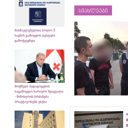
სიახლეები
მასწავლებელთა ბოლო 3
საგნის გამოცდის ტესტები
გამოქვეყნდა
მოქმედი პედაგოგების
საგამოცდო ბარიერი შეიცვალა
- მინისტრის ბრძანება
პრაქტიკოსებს ეხება
ა
გ