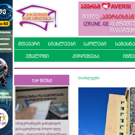
მთავარი
სიახლეები
სკოლები
სამასწ
ეტალონი
პიროვნება
ინტე
სიახლეები
TOP ნიუსი
აბიტურიენტებს განაცხადის
გასაკეთებლად ბოლო დღე
აქვთ - დეტალური ინფორმაცია