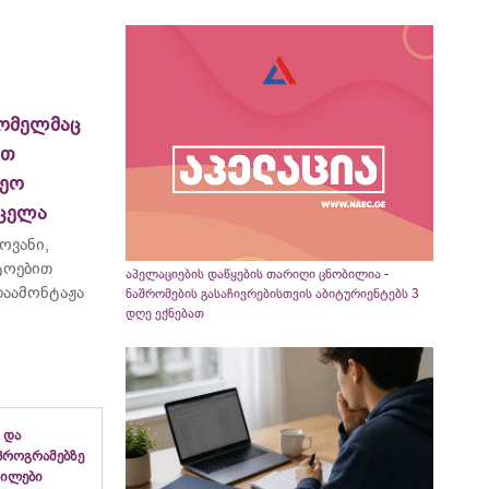
ომელმაც
ით
ეო
რცელა
ოვანი,
ტოებით
აპელაციების დაწყების თარიღი ცნობილია -
აამონტაჟა
ნაშრომების გასაჩივრებისთვის აბიტურიენტებს 3
დღე ექნებათ
 და
პროგრამებზე
გილები