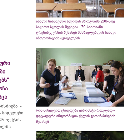
ახალი სასწავლო წლიდან პროგრამა 200-მდე
საჯარო სკოლას შეეხება - 70-საათიანი
ტრენინგკურსის შესახებ მასწავლებლის სახლი
ინფორმაციას ავრცელებს
ლური
ბი
ბს“
ოჩა
სცა
ისძიება -
რის მიხედვით ცხადდება ვარიანტი რთულად -
 სიგელები
დეტალური ინფორმაცია ქულის გათანაბრების
 პროექტის
შესახებ
ვილმა