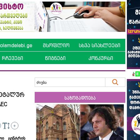
lamdelebi.ge
მსოფლიო
სხვა სიახლეები
რჩევები
წიგნები
კონკურსი
 დეტალურ
საზოგადოება
AEC
+
ლი ცენტრის