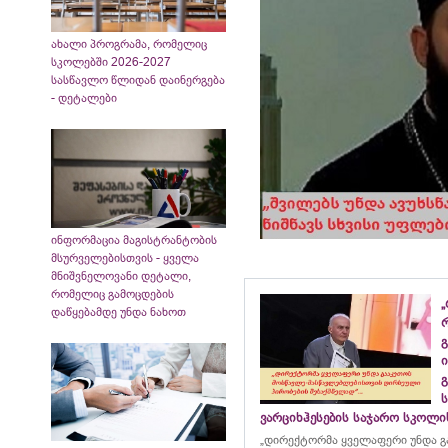
ახალი პროგრამა, რომელიც
სკოლებში 2026-2027
სასწავლო წლიდან დაინერგება
- დეტალები
ინფორმაცია მაგისტრანტობის
მსურველებისთვის - ყველა
მნიშვნელოვანი დეტალი,
რომელიც გამოცდების
„
დაწყებამდე უნდა ნახოთ
გ
ი
გ
ვარციხჰესების საჯარო სკოლ
„დირექტორმა ყველაფერი უნდა გ