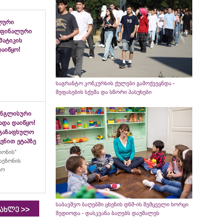
ლური
 ფინალური
ემატიკის
აიწყო!
საგრანტო კონკურსის ქულები გამოქვეყნდა -
შეფასების სქემა და სწორი პასუხები
ინგლისური
ადა დაიწყო!
აგაზაფხულო
ვნით ეტაპზე
ლონის“
სეზონის
ყო
საბავშვო ბაღებში ცხენის დნმ-ის შემცველი ხორცი
>>
იახლე
შედიოდა - დასკვანა ბაღებს დაუმალეს