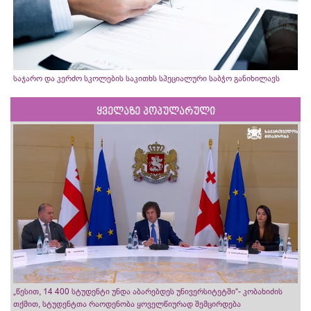
საჯარო და კერძო სკოლების საკითხს სპეციალური საბჭო განიხილავს
ყველაზე პოპულარული
„წესით, 14 400 სტუდენტი უნდა აბარებდეს უნივერსიტეტში“- კობახიძის
თქმით, სტუდენტთა რაოდენობა ყოველწიურად შემცირდება