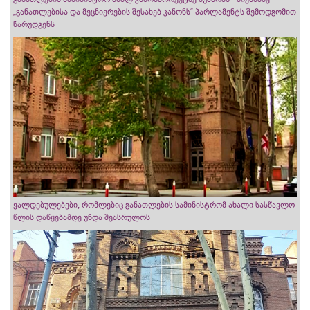
„განათლებისა და მეცნიერების შესახებ კანონს“ პარლამენტს შემოდგომით
წარუდგენს
ვალდებულებები, რომლებიც განათლების სამინისტრომ ახალი სასწავლო
წლის დაწყებამდე უნდა შეასრულოს