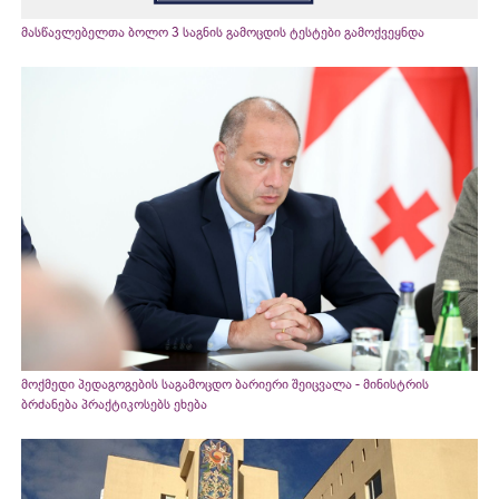
მასწავლებელთა ბოლო 3 საგნის გამოცდის ტესტები გამოქვეყნდა
მოქმედი პედაგოგების საგამოცდო ბარიერი შეიცვალა - მინისტრის
ბრძანება პრაქტიკოსებს ეხება