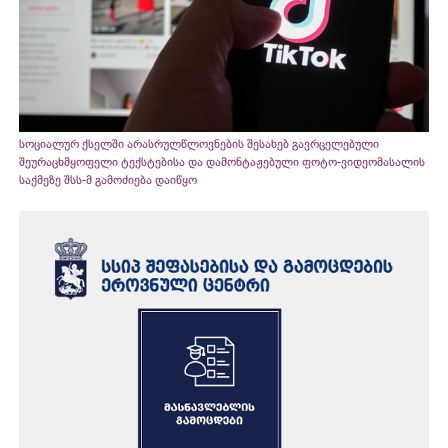
სოციალურ ქსელში არასრულწლოვნების შესახებ გავრცელებული
შეურაცხმყოფელი ტექსტებისა და დამონტაჟებული ფოტო-ვიდეომასალის
საქმეზე შსს-მ გამოძიება დაიწყო