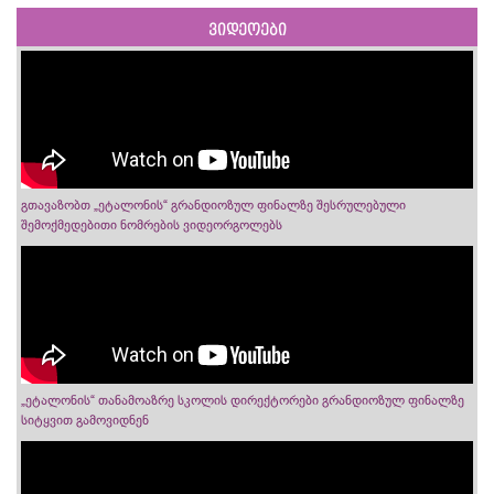
ვიდეოები
გთავაზობთ „ეტალონის“ გრანდიოზულ ფინალზე შესრულებული
შემოქმედებითი ნომრების ვიდეორგოლებს
„ეტალონის“ თანამოაზრე სკოლის დირექტორები გრანდიოზულ ფინალზე
სიტყვით გამოვიდნენ