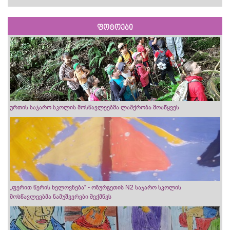
ფოტოები
ურთის საჯარო სკოლის მოსწავლეებმა ლაშქრობა მოაწყვეს
„ფერით წერის ხელოვნება“ - ოზურგეთის N2 საჯარო სკოლის
მოსწავლეებმა ნამუშევრები შექმნეს