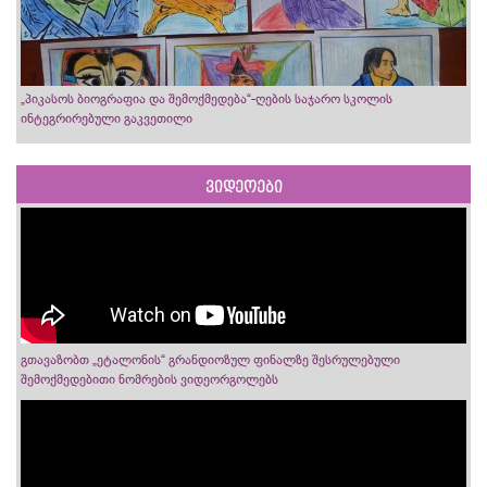
„პიკასოს ბიოგრაფია და შემოქმედება“-ღების საჯარო სკოლის
ინტეგრირებული გაკვეთილი
ვიდეოები
გთავაზობთ „ეტალონის“ გრანდიოზულ ფინალზე შესრულებული
შემოქმედებითი ნომრების ვიდეორგოლებს