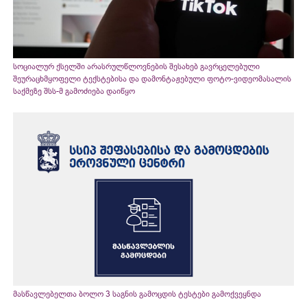
სოციალურ ქსელში არასრულწლოვნების შესახებ გავრცელებული
შეურაცხმყოფელი ტექსტებისა და დამონტაჟებული ფოტო-ვიდეომასალის
საქმეზე შსს-მ გამოძიება დაიწყო
მასწავლებელთა ბოლო 3 საგნის გამოცდის ტესტები გამოქვეყნდა