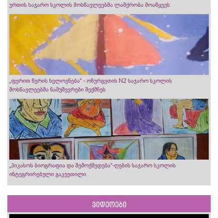
ურთის საჯარო სკოლის მოსწავლეებმა ლაშქრობა მოაწყვეს
„ფერით წერის ხელოვნება“ - ოზურგეთის N2 საჯარო სკოლის
მოსწავლეებმა ნამუშევრები შექმნეს
„პიკასოს ბიოგრაფია და შემოქმედება“-ღების საჯარო სკოლის
ინტეგრირებული გაკვეთილი
ვიდეოები