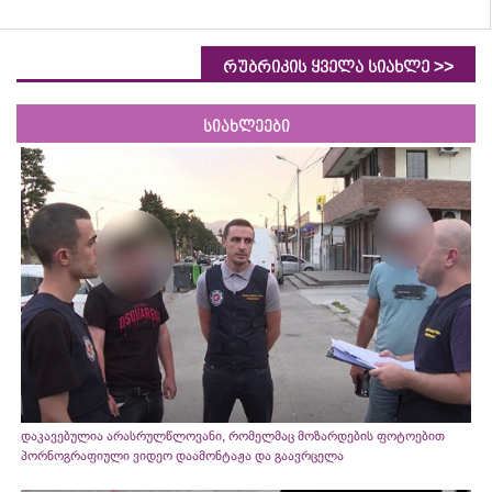
>>
რუბრიკის ყველა სიახლე
სიახლეები
დაკავებულია არასრულწლოვანი, რომელმაც მოზარდების ფოტოებით
პორნოგრაფიული ვიდეო დაამონტაჟა და გაავრცელა