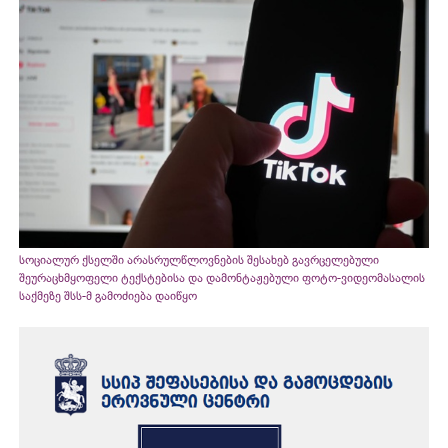
სოციალურ ქსელში არასრულწლოვნების შესახებ გავრცელებული
შეურაცხმყოფელი ტექსტებისა და დამონტაჟებული ფოტო-ვიდეომასალის
საქმეზე შსს-მ გამოძიება დაიწყო