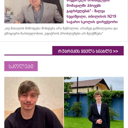
სიყვარული მოსწავლეთა
მომავალში ჰპოვებს
გაგრძელებას“ - შალვა
ხუციშვილი, თბილისის N219
საჯარო სკოლის დირექტორი
„თუ მასალის მიწოდება მოხდება არა ზეწოლით, არამედ განხილვითა და
ემოციური ჩართულობით, ვფიქრობ პრობლემები არ შეიქმნება“
>>
რუბრიკის ყველა სიახლე
სკოლები