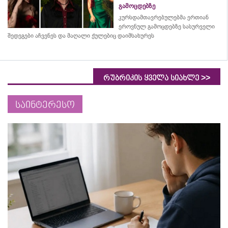
გამოცდებზე
კურსდამთავრებულებმა
ერთიან
ეროვნულ გამოცდებზე სასურველი
შედეგები აჩვენეს და მაღალი ქულებიც დაიმსახურეს
>>
რუბრიკის ყველა სიახლე
საინტერესო