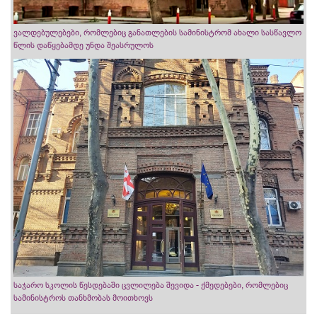
ვალდებულებები, რომლებიც განათლების სამინისტრომ ახალი სასწავლო
წლის დაწყებამდე უნდა შეასრულოს
საჯარო სკოლის წესდებაში ცვლილება შევიდა - ქმედებები, რომლებიც
სამინისტროს თანხმობას მოითხოვს