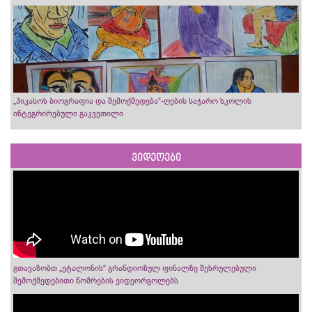
„პიკასოს ბიოგრაფია და შემოქმედება“-ღების საჯარო სკოლის
ინტეგრირებული გაკვეთილი
ვიდეოები
გთავაზობთ „ეტალონის“ გრანდიოზულ ფინალზე შესრულებული
შემოქმედებითი ნომრების ვიდეორგოლებს