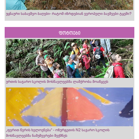
უცნაური საბავშვო ბაღები- რატომ იზრდებიან ევროპელი ბავშვები ტყეში?
ფოტოები
ურთის საჯარო სკოლის მოსწავლეებმა ლაშქრობა მოაწყვეს
„ფერით წერის ხელოვნება“ - ოზურგეთის N2 საჯარო სკოლის
მოსწავლეებმა ნამუშევრები შექმნეს