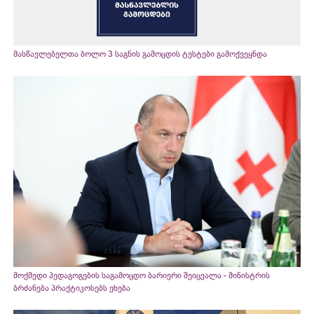
მასწავლებელთა ბოლო 3 საგნის გამოცდის ტესტები გამოქვეყნდა
მოქმედი პედაგოგების საგამოცდო ბარიერი შეიცვალა - მინისტრის
ბრძანება პრაქტიკოსებს ეხება