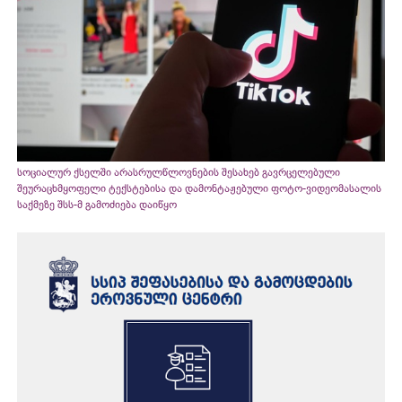
სოციალურ ქსელში არასრულწლოვნების შესახებ გავრცელებული
შეურაცხმყოფელი ტექსტებისა და დამონტაჟებული ფოტო-ვიდეომასალის
საქმეზე შსს-მ გამოძიება დაიწყო