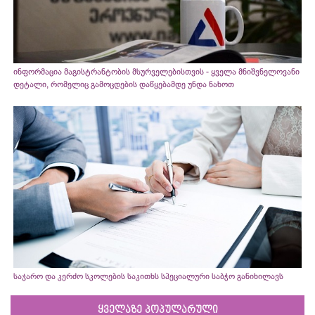
ინფორმაცია მაგისტრანტობის მსურველებისთვის - ყველა მნიშვნელოვანი
დეტალი, რომელიც გამოცდების დაწყებამდე უნდა ნახოთ
საჯარო და კერძო სკოლების საკითხს სპეციალური საბჭო განიხილავს
ყველაზე პოპულარული