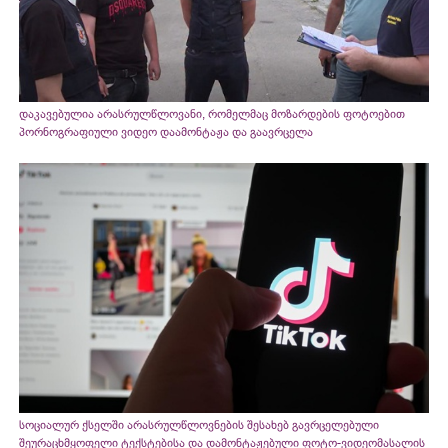
დაკავებულია არასრულწლოვანი, რომელმაც მოზარდების ფოტოებით
პორნოგრაფიული ვიდეო დაამონტაჟა და გაავრცელა
სოციალურ ქსელში არასრულწლოვნების შესახებ გავრცელებული
შეურაცხმყოფელი ტექსტებისა და დამონტაჟებული ფოტო-ვიდეომასალის