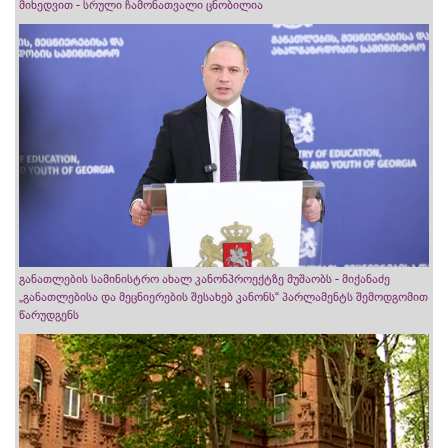
მიხედვით - სრული ჩამონათვალი ცნობილია
განათლების სამინისტრო ახალ კანონპროექტზე მუშაობს - მიქანაძე
„განათლებისა და მეცნიერების შესახებ კანონს“ პარლამენტს შემოდგომით
წარუდგენს