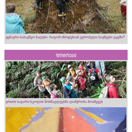
უცნაური საბავშვო ბაღები- რატომ იზრდებიან ევროპელი ბავშვები ტყეში?
ფოტოები
ურთის საჯარო სკოლის მოსწავლეებმა ლაშქრობა მოაწყვეს