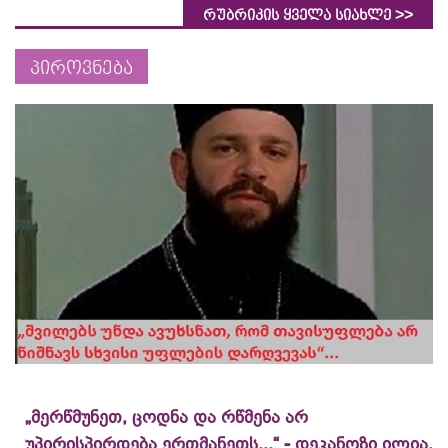
>>
რუბრიკის ყველა სიახლე
პიროვნება
„მერწმუნეთ, ცოდნა და რწმენა არ
უპირისპირდება ერთმანეთს...“ - დეკანოზი ილია,