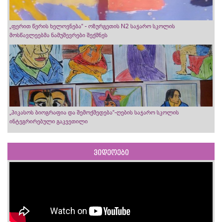
„ფერით წერის ხელოვნება“ - ოზურგეთის N2 საჯარო სკოლის
მოსწავლეებმა ნამუშევრები შექმნეს
„პიკასოს ბიოგრაფია და შემოქმედება“-ღების საჯარო სკოლის
ინტეგრირებული გაკვეთილი
ვიდეოები