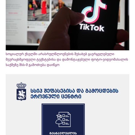
სოციალურ ქსელში არასრულწლოვნების შესახებ გავრცელებული
შეურაცხმყოფელი ტექსტებისა და დამონტაჟებული ფოტო-ვიდეომასალის
საქმეზე შსს-მ გამოძიება დაიწყო