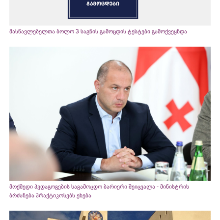
მასწავლებელთა ბოლო 3 საგნის გამოცდის ტესტები გამოქვეყნდა
მოქმედი პედაგოგების საგამოცდო ბარიერი შეიცვალა - მინისტრის
ბრძანება პრაქტიკოსებს ეხება