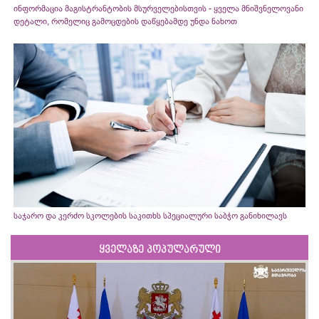
ინფორმაცია მაგისტრანტობის მსურველებისთვის - ყველა მნიშვნელოვანი
დეტალი, რომელიც გამოცდების დაწყებამდე უნდა ნახოთ
საჯარო და კერძო სკოლების საკითხს სპეციალური საბჭო განიხილავს
ყველაზე პოპულარული