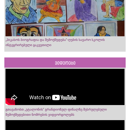
„პიკასოს ბიოგრაფია და შემოქმედება“-ღების საჯარო სკოლის
ინტეგრირებული გაკვეთილი
ვიდეოები
გთავაზობთ „ეტალონის“ გრანდიოზულ ფინალზე შესრულებული
შემოქმედებითი ნომრების ვიდეორგოლებს