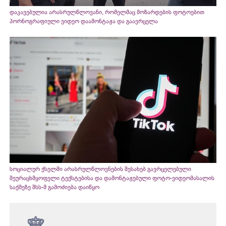
დაკავებულია არასრულწლოვანი, რომელმაც მოზარდების ფოტოებით
პორნოგრაფიული ვიდეო დაამონტაჟა და გაავრცელა
სოციალურ ქსელში არასრულწლოვნების შესახებ გავრცელებული
შეურაცხმყოფელი ტექსტებისა და დამონტაჟებული ფოტო-ვიდეომასალის
საქმეზე შსს-მ გამოძიება დაიწყო