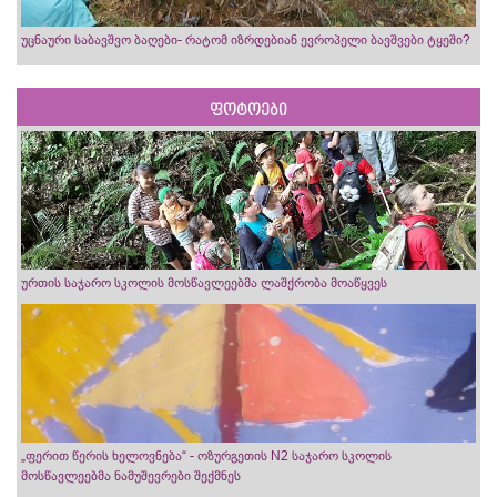
უცნაური საბავშვო ბაღები- რატომ იზრდებიან ევროპელი ბავშვები ტყეში?
ფოტოები
ურთის საჯარო სკოლის მოსწავლეებმა ლაშქრობა მოაწყვეს
„ფერით წერის ხელოვნება“ - ოზურგეთის N2 საჯარო სკოლის
მოსწავლეებმა ნამუშევრები შექმნეს