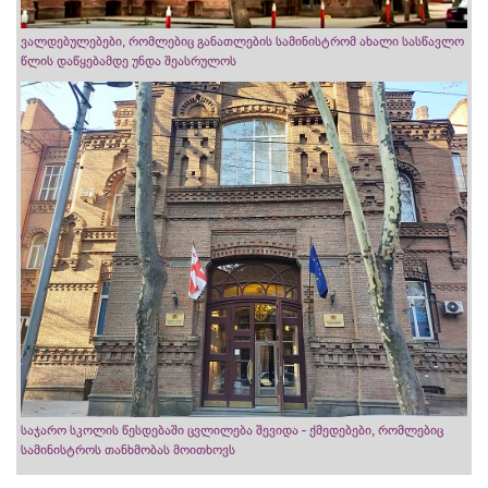
ვალდებულებები, რომლებიც განათლების სამინისტრომ ახალი სასწავლო
წლის დაწყებამდე უნდა შეასრულოს
საჯარო სკოლის წესდებაში ცვლილება შევიდა - ქმედებები, რომლებიც
სამინისტროს თანხმობას მოითხოვს