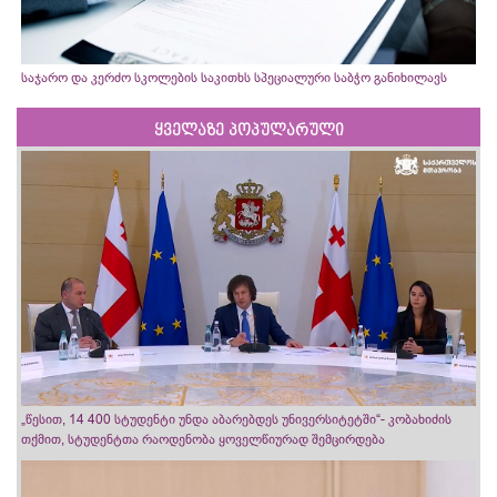
საჯარო და კერძო სკოლების საკითხს სპეციალური საბჭო განიხილავს
ყველაზე პოპულარული
„წესით, 14 400 სტუდენტი უნდა აბარებდეს უნივერსიტეტში“- კობახიძის
თქმით, სტუდენტთა რაოდენობა ყოველწიურად შემცირდება