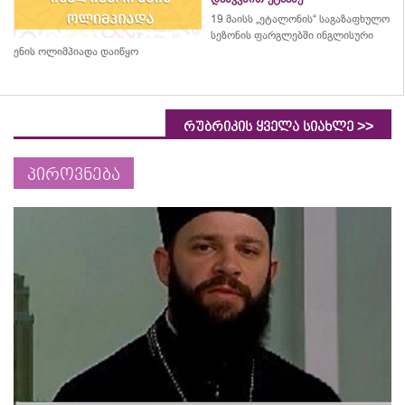
19 მაისს „ეტალონის“ საგაზაფხულო
სეზონის ფარგლებში ინგლისური
ენის ოლიმპიადა დაიწყო
>>
რუბრიკის ყველა სიახლე
პიროვნება