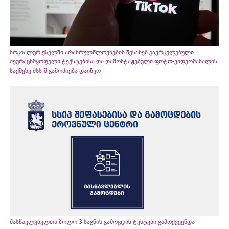
სოციალურ ქსელში არასრულწლოვნების შესახებ გავრცელებული
შეურაცხმყოფელი ტექსტებისა და დამონტაჟებული ფოტო-ვიდეომასალის
საქმეზე შსს-მ გამოძიება დაიწყო
მასწავლებელთა ბოლო 3 საგნის გამოცდის ტესტები გამოქვეყნდა