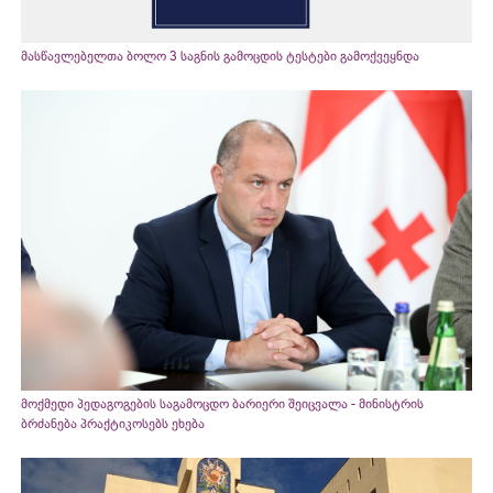
მასწავლებელთა ბოლო 3 საგნის გამოცდის ტესტები გამოქვეყნდა
მოქმედი პედაგოგების საგამოცდო ბარიერი შეიცვალა - მინისტრის
ბრძანება პრაქტიკოსებს ეხება