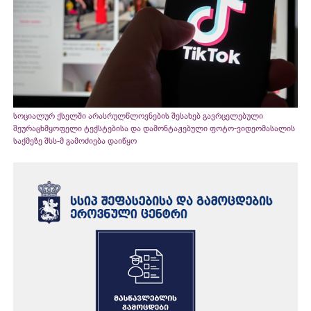
სოციალურ ქსელში არასრულწლოვნების შესახებ გავრცელებული
შეურაცხმყოფელი ტექსტებისა და დამონტაჟებული ფოტო-ვიდეომასალის
საქმეზე შსს-მ გამოძიება დაიწყო