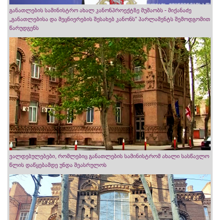
განათლების სამინისტრო ახალ კანონპროექტზე მუშაობს - მიქანაძე
„განათლებისა და მეცნიერების შესახებ კანონს“ პარლამენტს შემოდგომით
წარუდგენს
ვალდებულებები, რომლებიც განათლების სამინისტრომ ახალი სასწავლო
წლის დაწყებამდე უნდა შეასრულოს