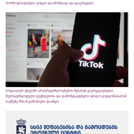
პორნოგრაფიული ვიდეო დაამონტაჟა და გაავრცელა
სოციალურ ქსელში არასრულწლოვნების შესახებ გავრცელებული
შეურაცხმყოფელი ტექსტებისა და დამონტაჟებული ფოტო-ვიდეომასალის
საქმეზე შსს-მ გამოძიება დაიწყო