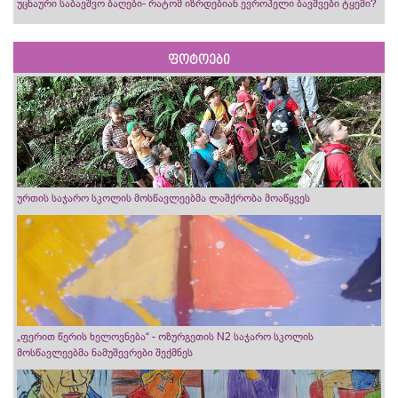
უცნაური საბავშვო ბაღები- რატომ იზრდებიან ევროპელი ბავშვები ტყეში?
ფოტოები
ურთის საჯარო სკოლის მოსწავლეებმა ლაშქრობა მოაწყვეს
„ფერით წერის ხელოვნება“ - ოზურგეთის N2 საჯარო სკოლის
მოსწავლეებმა ნამუშევრები შექმნეს