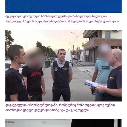
შეცვლილი ეროვნული სასწავლო გეგმა და სახელმძღვანელოები... -
რესურსცენტრების ხელმძღვანელებთან შეხვედრის საკითხები ცნობილია
დაკავებულია არასრულწლოვანი, რომელმაც მოზარდების ფოტოებით
პორნოგრაფიული ვიდეო დაამონტაჟა და გაავრცელა