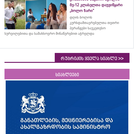
მე-12 კლასელთა დაუვიწყარი
„ბოლო ზარი“
დღის ბოლოს
კურსდამთავრებულთა თეთრი
პერანგები საუკეთესო
სურვილებითა და სამახსოვრო
მინაწერებით
აჭრელდა
>>
რუბრიკის ყველა სიახლე
სიახლეები