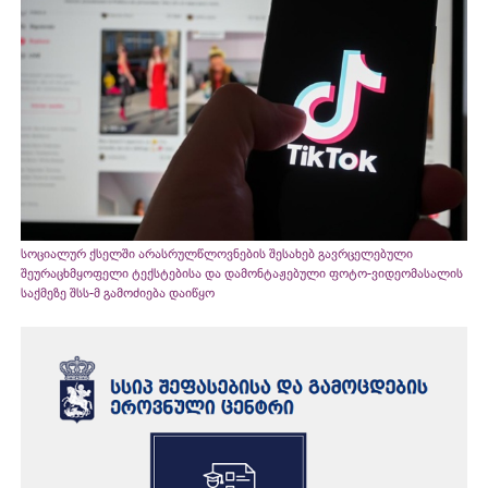
სოციალურ ქსელში არასრულწლოვნების შესახებ გავრცელებული
შეურაცხმყოფელი ტექსტებისა და დამონტაჟებული ფოტო-ვიდეომასალის
საქმეზე შსს-მ გამოძიება დაიწყო