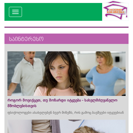
საინტერესო
როგორ მოვიქცეთ, თუ მოზარდი იტყუება - სახელმძღვანელო
მშობლებისთვის
ფსიქოლოგები ასახელებენ ბევრ მიზეზს, რის გამოც ბავშვები იტყუებიან