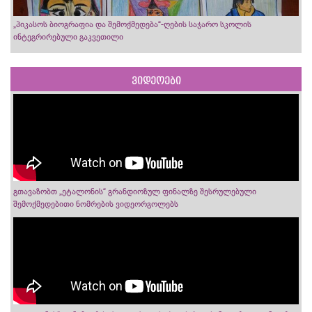
„პიკასოს ბიოგრაფია და შემოქმედება“-ღების საჯარო სკოლის
ინტეგრირებული გაკვეთილი
ვიდეოები
გთავაზობთ „ეტალონის“ გრანდიოზულ ფინალზე შესრულებული
შემოქმედებითი ნომრების ვიდეორგოლებს