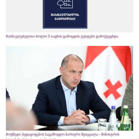
მასწავლებელთა ბოლო 3 საგნის გამოცდის ტესტები გამოქვეყნდა
მოქმედი პედაგოგების საგამოცდო ბარიერი შეიცვალა - მინისტრის