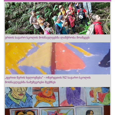
ურთის საჯარო სკოლის მოსწავლეებმა ლაშქრობა მოაწყვეს
„ფერით წერის ხელოვნება“ - ოზურგეთის N2 საჯარო სკოლის
მოსწავლეებმა ნამუშევრები შექმნეს