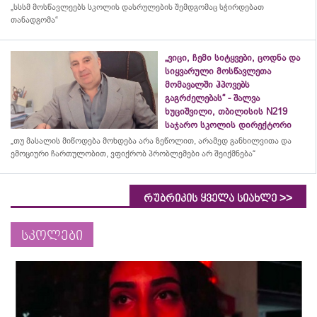
„სსსმ მოსწავლეებს სკოლის დასრულების შემდგომაც სჭირდებათ
თანადგომა“
„ვიცი, ჩემი სიტყვები, ცოდნა და
სიყვარული მოსწავლეთა
მომავალში ჰპოვებს
გაგრძელებას“ - შალვა
ხუციშვილი, თბილისის N219
საჯარო სკოლის დირექტორი
„თუ მასალის მიწოდება მოხდება არა ზეწოლით, არამედ განხილვითა და
ემოციური ჩართულობით, ვფიქრობ პრობლემები არ შეიქმნება“
>>
რუბრიკის ყველა სიახლე
სკოლები