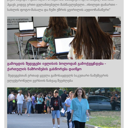
ჰყავს კიდევ ერთი გულანთებული მასწავლებელი...იხილეთ
დანართი -
სახლის ფოტო-მასალა და ჩემი ქმრის ყვირილის აუდიოჩანაწერი“
გამოცდის შედეგები ივლისის ბოლოდან გამოქვეყნდება -
ქართულის ნაშრომების გასწორება დაიწყო
შედეგებთან ერთად ყველა გამოსაცდელს საკუთარი ნამუშევრის
ელექტრონული ვერსიის ნახვაც შეეძლება