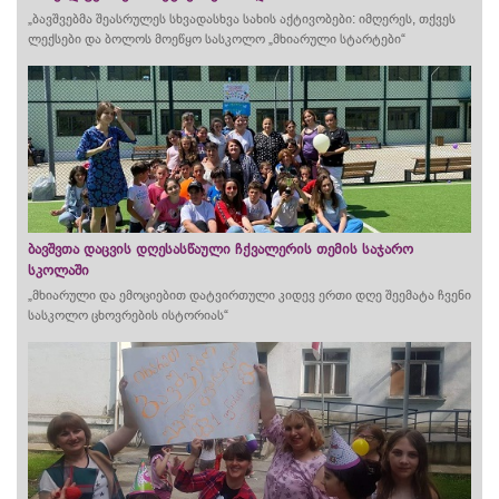
„ბავშვებმა შეასრულეს სხვადასხვა სახის აქტივობები: იმღერეს, თქვეს
ლექსები და ბოლოს მოეწყო სასკოლო „მხიარული სტარტები“
ბავშვთა დაცვის დღესასწაული ჩქვალერის თემის საჯარო
სკოლაში
„მხიარული და ემოციებით დატვირთული კიდევ ერთი დღე შეემატა ჩვენი
სასკოლო ცხოვრების ისტორიას“