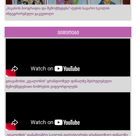
„პიკასოს ბიოგრაფია და შემოქმედება“-ღების საჯარო სკოლის
ინტეგრირებული გაკვეთილი
ვიდეოები
გთავაზობთ „ეტალონის“ გრანდიოზულ ფინალზე შესრულებული
შემოქმედებითი ნომრების ვიდეორგოლებს
„ეტალონის“ თანამოაზრე სკოლის დირექტორები გრანდიოზულ ფინალზე