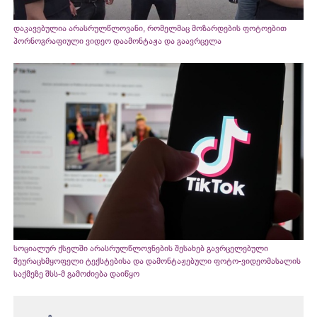
დაკავებულია არასრულწლოვანი, რომელმაც მოზარდების ფოტოებით
პორნოგრაფიული ვიდეო დაამონტაჟა და გაავრცელა
სოციალურ ქსელში არასრულწლოვნების შესახებ გავრცელებული
შეურაცხმყოფელი ტექსტებისა და დამონტაჟებული ფოტო-ვიდეომასალის
საქმეზე შსს-მ გამოძიება დაიწყო