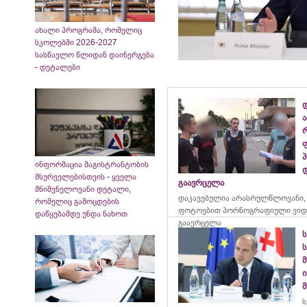
ახალი პროგრამა, რომელიც
სკოლებში 2026-2027
სასწავლო წლიდან დაინერგება
- დეტალები
ინფორმაცია მაგისტრანტობის
მსურველებისთვის - ყველა
გაავრცელა
მნიშვნელოვანი დეტალი,
დაკავებულია არასრულწლოვანი,
რომელიც გამოცდების
ფოტოებით პორნოგრაფიული ვიდ
დაწყებამდე უნდა ნახოთ
გაავრცელა
ი
ს