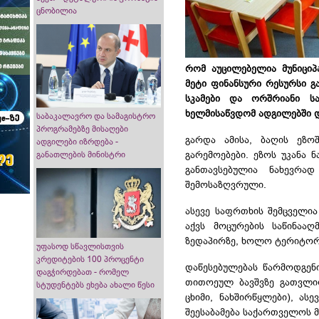
ცნობილია
რომ აუცილებელია მუნიციპ
მეტი ფინანსური რესურსი გ
სკამები და
ორშრიანი
საწ
ხელმისაწვდომ ადგილებში 
საბაკალავრო და სამაგისტრო
პროგრამებზე მისაღები
გარდა ამისა, ბაღის ეზო
ადგილები იზრდება -
გარემოებები. ეზოს უკანა
განათლების მინისტრი
განთავსებულია ნახევრ
შემოსაზღვრული.
ასევე საფრთხის შემცველია 
აქვს
მოცურების
საწინააღ
ზედაპირზე, ხოლო ტერიტორი
უფასოდ სწავლისთვის
კრედიტების 100 პროცენტი
დაწესებულებას წარმოდგენი
დაგჭირდებათ - რომელ
თითოეულ ბავშვზე გათვლ
სტუდენტებს ეხება ახალი წესი
ცხიმი, ნახშირწყლები), ას
შეესაბამება საქართველოს 