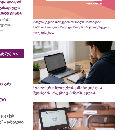
ადა დაიწყო!
აგაზაფხულო
ვნით ეტაპზე
ლონის“
აპელაციების დაწყების თარიღი ცნობილია -
სეზონის
ნაშრომების გასაჩივრებისთვის აბიტურიენტებს 3
ყო
დღე ექნებათ
>>
იახლე
ი არ
ხელოვნური ინტელექტის გამო სტუდენტთა
შეფასების სისტემას ესპანეთში ცვლიან
ლი
 გვაქვს
“ - ირაკლი