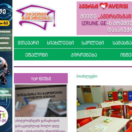
მთავარი
სიახლეები
სკოლები
სამასწ
ეტალონი
პიროვნება
ინტე
სიახლეები
TOP ნიუსი
აბიტურიენტებს განაცხადის
გასაკეთებლად ბოლო დღე
აქვთ - დეტალური ინფორმაცია