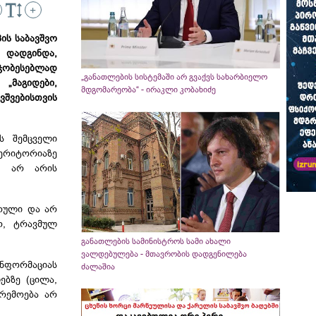
+
ის საბავშვო
 დადგინდა,
მჯობესებლად
„განათლების სისტემაში არ გვაქვს სახარბიელო
 „მაგიდები,
მდგომარეობა“ - ირაკლი კობახიძე
შვებისთვის
ს შემცველი
ტერიტორიაზე
თ
არ არის
რული და არ
არ,
ტრავმულ
განათლების სამინისტროს სამი ახალი
ვალდებულება - მთავრობის დადგენილება
ნფორმაციას
ძალაშია
ებზე (ცილა,
არემოება არ