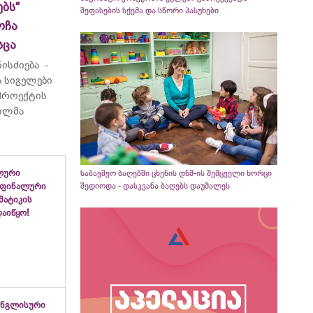
ბს“
შეფასების სქემა და სწორი პასუხები
ოჩა
სცა
ისძიება -
 სიგელები
 პროექტის
ვილმა
ლური
საბავშვო ბაღებში ცხენის დნმ-ის შემცველი ხორცი
შედიოდა - დასკვანა ბაღებს დაუმალეს
 ფინალური
ემატიკის
აიწყო!
ინგლისური