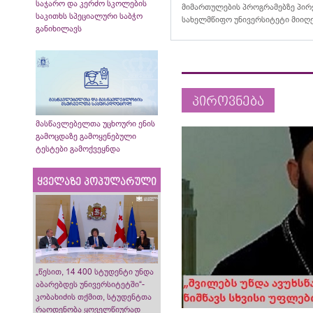
საჯარო და კერძო სკოლების
მიმართულების პროგრამებზე პირ
საკითხს სპეციალური საბჭო
სახელმწიფო უნივერსიტეტი მიიღ
განიხილავს
პიროვნება
მასწავლებელთა უცხოური ენის
გამოცდაზე გამოყენებული
ტესტები გამოქვეყნდა
ყველაზე პოპულარული
„წესით, 14 400 სტუდენტი უნდა
აბარებდეს უნივერსიტეტში“-
კობახიძის თქმით, სტუდენტთა
რაოდენობა ყოველწიურად