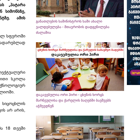
ას „პატარა
რან
სიმონსზე
,
ნტზე. ამის
განათლების სამინისტროს სამი ახალი
ვალდებულება - მთავრობის დადგენილება
ძალაშია
ტულ სფეროში
სადარებლად
ლექტუალური
ბითი სკოლა
ექნოლოგიურ
ფლიოში.
დაკავებულია ორი პირი - ცხენის ხორცს
მარნეულისა და ქარელის ბაღებში ბავშვებს
ე სიცოცხლის
აჭმევდნენ
ვის არ არის,
მა 18 თვეში