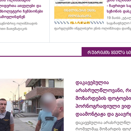
ენის ოლიმპიადის
ენის ოლიმპი
ლიდერთა ათეულები და
- ჩაერთეთ ს
აბსოლუტური ჩემპიონები
სეზონის დასკ
გამოვლინდნენ
19 მაისს „ეტა
საგაზაფხულო 
აგნობრივ ოლიმპიადის
ფარგლებში ინგლისური ენის ოლიმპიადა დაიწ
თი მათემატიკის
რუბრიკის ყველა ს
დაკავებულია
არასრულწლოვანი, რ
მოზარდების ფოტოებ
პორნოგრაფიული ვიდ
დაამონტაჟა და გაავ
დაკავებულია არასრულწლ
რომელმაც მოზარდის ფო