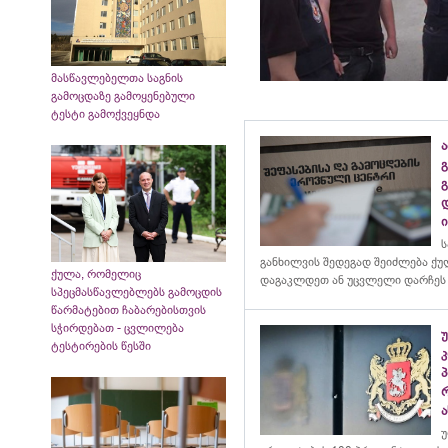
მასწავლებელთა საგნის
გამოცდაზე გამოყენებული
ტესტი გამოქვეყნდა
ა
გ
ს
განხილვის შედეგად შეიძლება ქ
ქულა, რომელიც
დაგაკლდეთ ან უცვლელი დარჩეს
სპეცმასწავლებლებს გამოცდის
წარმატებით ჩაბარებისთვის
სჭირდებათ - ცვლილება
ტესტირების წესში
კ
ა
უ