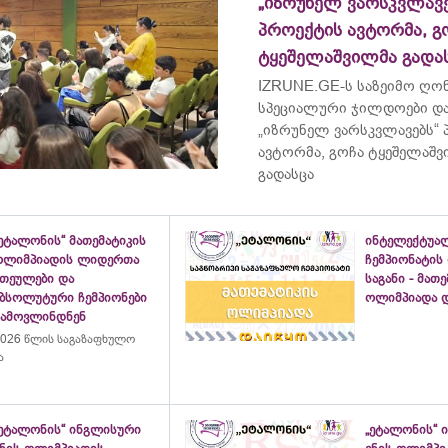
„იზრუნელ ვარსკვლავე
პროექტის ავტორმა, გ
ტყეშელაშვილმა გადა
IZRUNE.GE-ს საზეიმო ღონ
სპეციალური ჯილდოები და
„იზრუნელ ვარსკვლავებს“
ავტორმა, გოჩა ტყეშელაშ
გადასცა
ეტალონის“ მათემატიკის
ინტელექტუა
ოლიმპიადის ლიდერთა
ჩემპიონატის
ათეულები და
საგანი - მათ
აბსოლუტური ჩემპიონები
ოლიმპიადა დ
გამოვლინდნენ
026 წლის საგაზაფხულო
ა
„ეტალონის“ ინგლისური
„ეტალონის“ 