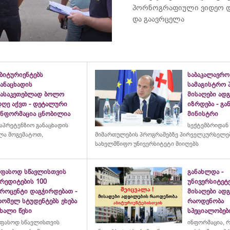
პორნოგრაფიული ვიდეო დ
და გაავრცელა
ბიტურიენტებს
საბაკალავრო
ანაცხადის
სამაგისტრო 
გასაკეთებლად ბოლო
მისაღები ად
დღე აქვთ - დეტალური
იზრდება - გ
ინფორმაცია ცნობილია
მინისტრი
აპრეტენზიო განაცხადის
სექტემბრიდან
ულა მოგემატოთ,
მიმართულების პროგრამებზე პირველკურსელებ
სახელმწიფო უნივერსიტეტი მიიღებს
უფასოდ სწავლისთვის
განახლდა -
რედიტების 100
უნივერსიტეტ
პროცენტი დაგჭირდებათ -
მისაღები ად
რომელ სტუდენტებს ეხება
რაოდენობა
ხალი წესი
სპეციალობებ
ფასოდ სწავლისთვის
ინფორმაცია, 