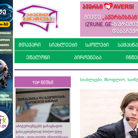
მთავარი
სიახლეები
სკოლები
სამასწ
ეტალონი
პიროვნება
ინტე
სიახლეები
,
მსოფლიო
,
საინ
TOP ნიუსი
აბიტურიენტებს განაცხადის
გასაკეთებლად ბოლო დღე
აქვთ - დეტალური ინფორმაცია