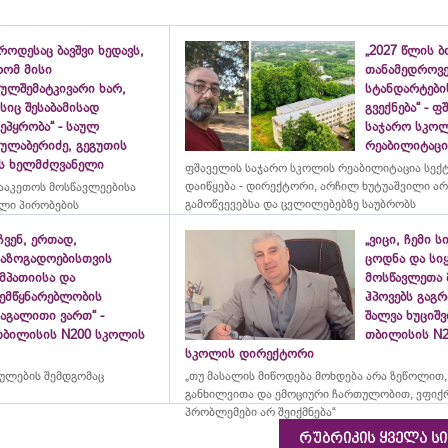
როდესაც ბავშვი ხედავს,
„2027 წლის 
რომ მისი
თანამედროვ
ულშემატკივარი ხარ,
სტანდარტები
სიც შესაბამისად
გვექნება“ - 
ეპყრობა“ - საულ
საჯარო სკო
სულაბერიძე, გეგუთის
რეაბილიტაცია
ის ხელმძღვანელი
ფშაველის საჯარო სკოლის რეაბილიტაცია სექ
დაიწყება - დირექტორი, არჩილ ხუტუაშვილი ა
ააკეთოს მოსწავლეებისა
გამოწვევებსა და ცვლილებებზე საუბრობს
ლი პირობების
ჩვენ, ერთად,
„ვიცი, ჩემი ს
საზოგადოებისთვის
ცოდნა და სი
მპათიისა და
მოსწავლეთა 
შემწყნარებლობის
ჰპოვებს გაგრ
აგალითი ვართ“ -
შალვა ხუციშ
თბილისის N200 სკოლის
თბილისის N2
სკოლის დირექტორი
რულების შემდგომაც
„თუ მასალის მიწოდება მოხდება არა ზეწოლით,
განხილვითა და ემოციური ჩართულობით, ვფიქ
პრობლემები არ შეიქმნება“
რუბრიკის ყველა ს