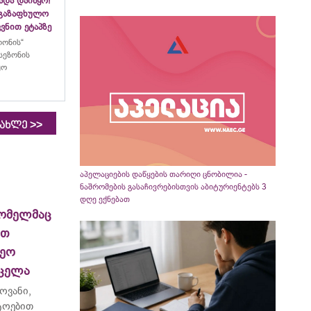
ადა დაიწყო!
აგაზაფხულო
ვნით ეტაპზე
ლონის“
სეზონის
ყო
>>
იახლე
აპელაციების დაწყების თარიღი ცნობილია -
ნაშრომების გასაჩივრებისთვის აბიტურიენტებს 3
დღე ექნებათ
ომელმაც
ით
ეო
რცელა
ოვანი,
ტოებით