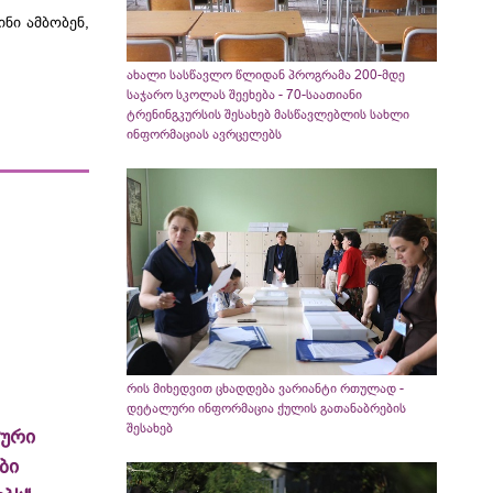
ნი ამბობენ,
ახალი სასწავლო წლიდან პროგრამა 200-მდე
საჯარო სკოლას შეეხება - 70-საათიანი
ტრენინგკურსის შესახებ მასწავლებლის სახლი
ინფორმაციას ავრცელებს
რის მიხედვით ცხადდება ვარიანტი რთულად -
დეტალური ინფორმაცია ქულის გათანაბრების
შესახებ
ლური
ბი