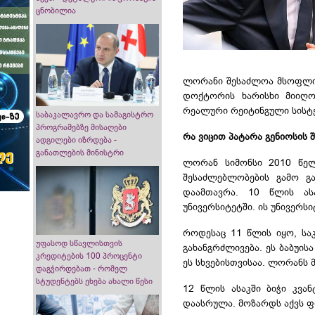
ცნობილია
ლორანი შესაძლოა მსოფლიო
დოქტორის ხარისხი მიიღო
რეალური რეიტინგული სისტე
საბაკალავრო და სამაგისტრო
პროგრამებზე მისაღები
რა ვიცით პატარა გენიოსის 
ადგილები იზრდება -
განათლების მინისტრი
ლორან
სიმონსი 2010 წე
შესაძლებლობების გამო გა
დაამთავრა. 10 წლის ას
უნივერსიტეტში. ის უნივერ
როდესაც 11 წლის იყო, საკ
უფასოდ სწავლისთვის
გახანგრძლივება. ეს ბაბუის
კრედიტების 100 პროცენტი
ეს
სხვებისთვისაა
. ლორანს მ
დაგჭირდებათ - რომელ
სტუდენტებს ეხება ახალი წესი
12 წლის ასაკში ბიჭი კვა
დაასრულა. მოზარდს აქვს 