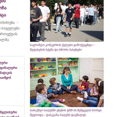
ბს“
ოჩა
სცა
ისძიება -
 სიგელები
 პროექტის
ვილმა
საგრანტო კონკურსის ქულები გამოქვეყნდა -
შეფასების სქემა და სწორი პასუხები
ლური
 ფინალური
ემატიკის
აიწყო!
საბავშვო ბაღებში ცხენის დნმ-ის შემცველი ხორცი
ინგლისური
შედიოდა - დასკვანა ბაღებს დაუმალეს