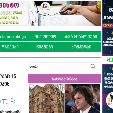
lamdelebi.ge
მსოფლიო
სხვა სიახლეები
რჩევები
წიგნები
კონკურსი
ლმაც 15
საზოგადოება
იკის
+
ურ
ფიზიკაში