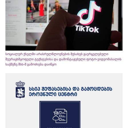
სოციალურ ქსელში არასრულწლოვნების შესახებ გავრცელებული
შეურაცხმყოფელი ტექსტებისა და დამონტაჟებული ფოტო-ვიდეომასალის
საქმეზე შსს-მ გამოძიება დაიწყო