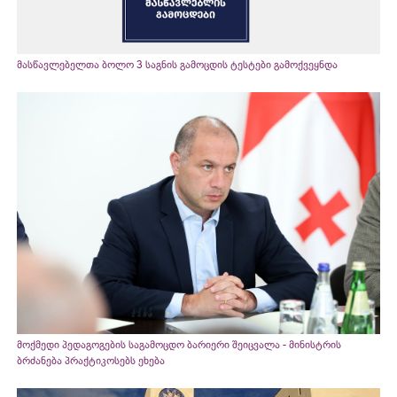
მასწავლებელთა ბოლო 3 საგნის გამოცდის ტესტები გამოქვეყნდა
მოქმედი პედაგოგების საგამოცდო ბარიერი შეიცვალა - მინისტრის
ბრძანება პრაქტიკოსებს ეხება