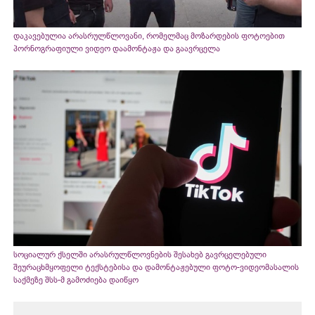
დაკავებულია არასრულწლოვანი, რომელმაც მოზარდების ფოტოებით
პორნოგრაფიული ვიდეო დაამონტაჟა და გაავრცელა
სოციალურ ქსელში არასრულწლოვნების შესახებ გავრცელებული
შეურაცხმყოფელი ტექსტებისა და დამონტაჟებული ფოტო-ვიდეომასალის
საქმეზე შსს-მ გამოძიება დაიწყო