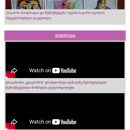
„პიკასოს ბიოგრაფია და შემოქმედება“-ღების საჯარო სკოლის
ინტეგრირებული გაკვეთილი
ვიდეოები
გთავაზობთ „ეტალონის“ გრანდიოზულ ფინალზე შესრულებული
შემოქმედებითი ნომრების ვიდეორგოლებს