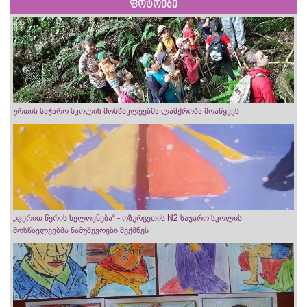
ფოტოები
ურთის საჯარო სკოლის მოსწავლეებმა ლაშქრობა მოაწყვეს
„ფერით წერის ხელოვნება“ - ოზურგეთის N2 საჯარო სკოლის
მოსწავლეებმა ნამუშევრები შექმნეს