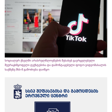
სოციალურ ქსელში არასრულწლოვნების შესახებ გავრცელებული
შეურაცხმყოფელი ტექსტებისა და დამონტაჟებული ფოტო-ვიდეომასალის
საქმეზე შსს-მ გამოძიება დაიწყო