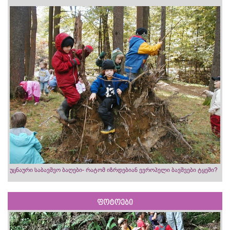
უცნაური საბავშვო ბაღები- რატომ იზრდებიან ევროპელი ბავშვები ტყეში?
ფოტოები