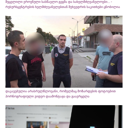
შეცვლილი ეროვნული სასწავლო გეგმა და სახელმძღვანელოები... -
რესურსცენტრების ხელმძღვანელებთან შეხვედრის საკითხები ცნობილია
დაკავებულია არასრულწლოვანი, რომელმაც მოზარდების ფოტოებით
პორნოგრაფიული ვიდეო დაამონტაჟა და გაავრცელა