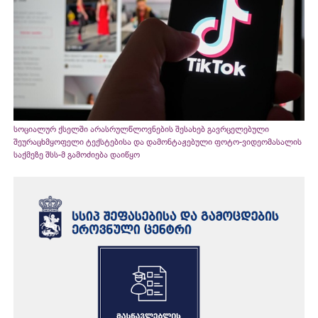
სოციალურ ქსელში არასრულწლოვნების შესახებ გავრცელებული
შეურაცხმყოფელი ტექსტებისა და დამონტაჟებული ფოტო-ვიდეომასალის
საქმეზე შსს-მ გამოძიება დაიწყო