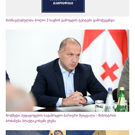
მასწავლებელთა ბოლო 3 საგნის გამოცდის ტესტები გამოქვეყნდა
მოქმედი პედაგოგების საგამოცდო ბარიერი შეიცვალა - მინისტრის
ბრძანება პრაქტიკოსებს ეხება